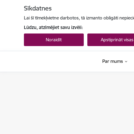
Pāriet uz lapas saturu
Sīkdatnes
Lai šī tīmekļvietne darbotos, tā izmanto obligāti nepiec
Lūdzu, atzīmējiet savu izvēli:
Noraidīt
Apstiprināt visas
Par mums
Valsts valodas centrs