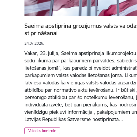
Saeima apstiprina grozījumus valsts valoda
stiprināšanai
24.07.2026.
Vakar, 23. jūlijā, Saeimā apstiprināja likumprojekt
sodu likumā par pārkāpumiem pārvaldes, sabiedrisk
lietošanas jomā”, kas paredz pilnveidot administrat
pārkāpumiem valsts valodas lietošanas jomā. Likump
latviešu valodas kā vienīgās valsts valodas aizsardz
atbildību par normatīvo aktu ievērošanu. Ir būtiski,
personīgo atbildību par šo noteikumu ievērošanu, jo
individuāla izvēle, bet gan pienākums, kas nodrošin
vienlīdzīgu piekļuvi informācijai, pakalpojumiem un
Latvijas Republikas Satversmē nostiprināta…
Valodas kontrole