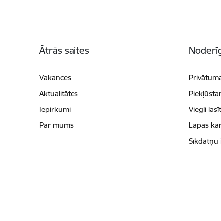
Kājene
Ātrās saites
Noderīg
Vakances
Privātuma
Aktualitātes
Piekļūsta
Iepirkumi
Viegli lasī
Par mums
Lapas kar
Sīkdatņu 