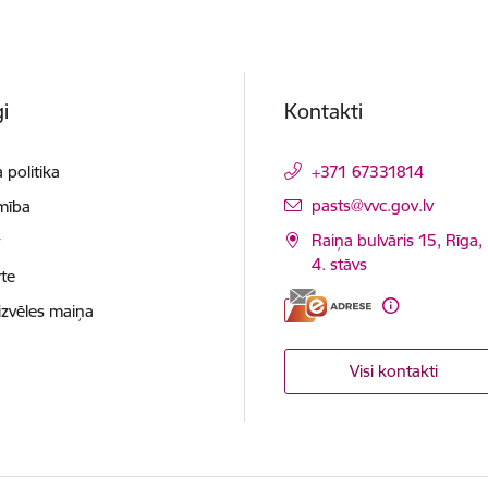
i
Kontakti
 politika
+371 67331814
E-pasts:
pasts@vvc.gov.lv
mība
Raiņa bulvāris 15, Rīga,
t
4. stāvs
te
izvēles maiņa
Visi kontakti