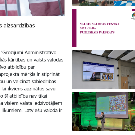
s aizsardzības
u “Grozījumi Administratīvo
ās kārtības un valsts valodas
īvo atbildību par
rojekta mērķis ir stiprināt
ību un veicināt sabiedrības
 lai ikviens apzinātos savu
 šī atbildība nav tikai
a visiem valsts iedzīvotājiem
 likumiem. Latviešu valoda ir