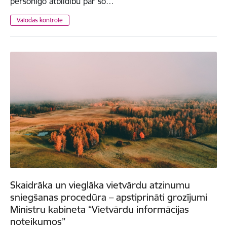
personīgo atbildību par šo…
Valodas kontrole
Skaidrāka un vieglāka vietvārdu atzinumu
sniegšanas procedūra – apstiprināti grozījumi
Ministru kabineta “Vietvārdu informācijas
noteikumos”