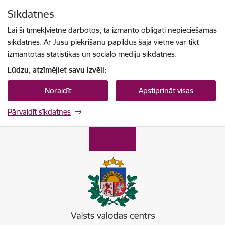
Pāriet uz lapas saturu
Sīkdatnes
Spied
lai meklētu
Enter
Lai šī tīmekļvietne darbotos, tā izmanto obligāti nepieciešamās
sīkdatnes. Ar Jūsu piekrišanu papildus šajā vietnē var tikt
izmantotas statistikas un sociālo mediju sīkdatnes.
Lūdzu, atzīmējiet savu izvēli:
Noraidīt
Apstiprināt visas
Pārvaldīt sīkdatnes
Valsts valodas centrs