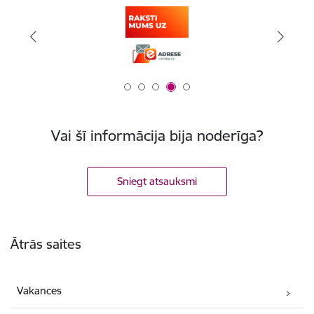
Vai šī informācija bija noderīga?
Sniegt atsauksmi
Kājene
Ātrās saites
Vakances