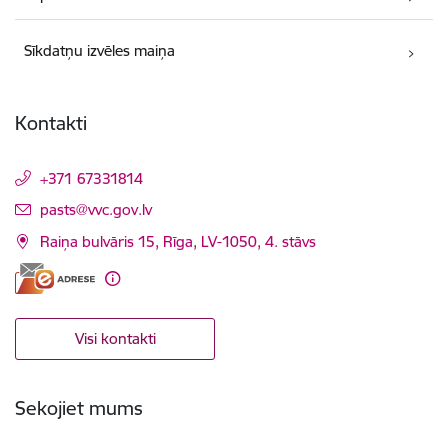
Sīkdatņu izvēles maiņa
Kontakti
+371 67331814
E-pasts:
pasts@vvc.gov.lv
Raiņa bulvāris 15, Rīga, LV-1050, 4. stāvs
Visi kontakti
Sekojiet mums