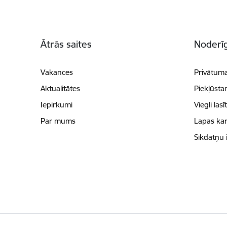
Kājene
Ātrās saites
Noderīg
Vakances
Privātuma
Aktualitātes
Piekļūsta
Iepirkumi
Viegli lasī
Par mums
Lapas kar
Sīkdatņu 