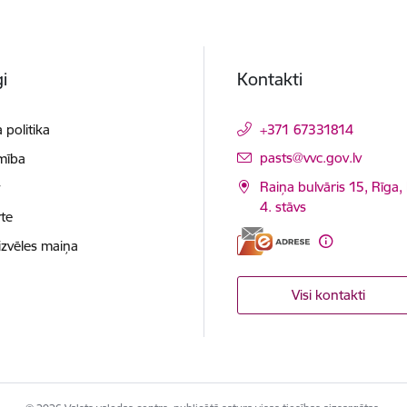
i
Kontakti
 politika
+371 67331814
E-pasts:
pasts@vvc.gov.lv
mība
Raiņa bulvāris 15, Rīga,
t
4. stāvs
te
izvēles maiņa
Visi kontakti