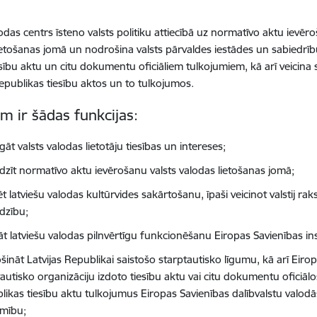
lodas centrs īsteno valsts politiku attiecībā uz normatīvo aktu ievēr
ietošanas jomā un nodrošina valsts pārvaldes iestādes un sabiedrību
esību aktu un citu dokumentu oficiāliem tulkojumiem, kā arī veicina
Republikas tiesību aktos un to tulkojumos.
m ir šādas funkcijas:
gāt valsts valodas lietotāju tiesības un intereses;
dzīt normatīvo aktu ievērošanu valsts valodas lietošanas jomā;
 latviešu valodas kultūrvides sakārtošanu, īpaši veicinot valstij r
rdzību;
āt latviešu valodas pilnvērtīgu funkcionēšanu Eiropas Savienības inst
ināt Latvijas Republikai saistošo starptautisko līgumu, kā arī Eirop
autisko organizāciju izdoto tiesību aktu vai citu dokumentu oficiālo
likas tiesību aktu tulkojumus Eiropas Savienības dalībvalstu valod
amību;