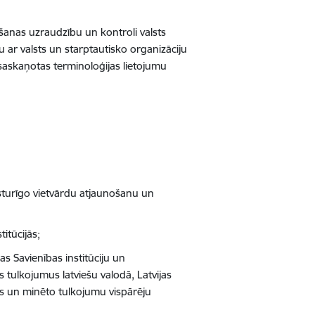
ošanas uzraudzību un kontroli valsts
 ar valsts un starptautisko organizāciju
 saskaņotas terminoloģijas lietojumu
aksturīgo vietvārdu atjaunošanu un
itūcijās;
as Savienības institūciju un
s tulkojumus latviešu valodā, Latvijas
ās un minēto tulkojumu vispārēju