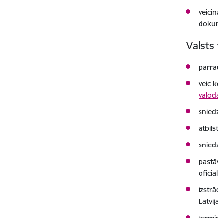
veicin
doku
Valsts
pārr
veic k
valod
snied
atbil
snied
pastā
oficiā
izstr
Latvij
termi