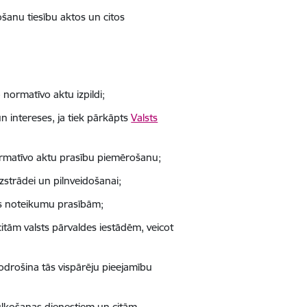
ošanu tiesību aktos un citos
o normatīvo aktu izpildi;
un intereses, ja tiek pārkāpts
Valsts
rmatīvo aktu prasību piemērošanu;
zstrādei un pilnveidošanai;
jas noteikumu prasībām;
itām valsts pārvaldes iestādēm, veicot
odrošina tās vispārēju pieejamību
tulkošanas dienestiem un citām