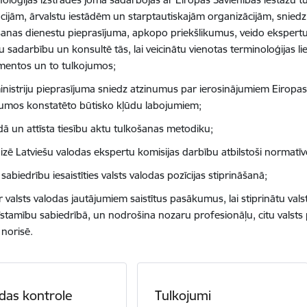
tūcijām, ārvalstu iestādēm un starptautiskajām organizācijām, sniedz
šanas dienestu pieprasījuma, apkopo priekšlikumus, veido ekspertu 
u sadarbību un konsultē tās, lai veicinātu vienotas terminoloģijas l
entos un to tulkojumos;
inistriju pieprasījuma sniedz atzinumus par ierosinājumiem Eirop
jumos konstatēto būtisko kļūdu labojumiem;
dā un attīsta tiesību aktu tulkošanas metodiku;
izē Latviešu valodas ekspertu komisijas darbību atbilstoši normatī
 sabiedrību iesaistīties valsts valodas pozīcijas stiprināšanā;
r valsts valodas jautājumiem saistītus pasākumus, lai stiprinātu vals
īstamību sabiedrībā, un nodrošina nozaru profesionāļu, citu valsts p
 norisē.
das kontrole
Tulkojumi