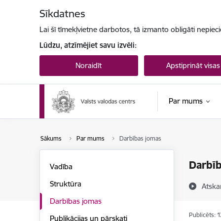
Pāriet uz lapas saturu
Sīkdatnes
Lai šī tīmekļvietne darbotos, tā izmanto obligāti nepiec
Lūdzu, atzīmējiet savu izvēli:
Noraidīt
Apstiprināt visas
Par mums
Sākums
Par mums
Darbības jomas
Darbī
Vadība
Struktūra
Atska
Darbības jomas
Publicēts: 
Publikācijas un pārskati