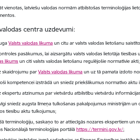
āt vienotas, latviešu valodas normām atbilstošas terminoloģijas liet
mentos.
 valodas centra uzdevumi:
auga
Valsts valodas likuma
un citu ar valsts valodas lietošanu saistīt
ontroles pasākumus, lai aizsargātu valsts valodas lietotāja tiesības 
as likums
un citi valsts valodas lietošanu regulējošie normatīvie akti;
z skaidrojumu par
Valsts valodas likuma
un uz tā pamata izdoto no
stoši kompetencei izstrādā un sniedz priekšlikumus normatīvo aktu i
z ekspertu atzinumus par vietvārdu atbilstību vietvārdu informāci
vīgi sniedz augsta līmeņa tulkošanas pakalpojumus ministrijām un c
los tiesību aktu tulkojumus;
ādā terminoloģiju, saskaņo to ar attiecīgās nozares ekspertiem un n
as Nacionālajā terminoloģijas portālā
https://termini.gov.lv/
;
noloģijas izstrādes jomā sadarbojas ar Eiropas Savienības iestāžu 