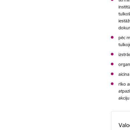
insti
tulko
iestāž
dokum
pēc m
tulko
izstrā
organ
aicina
rīko a
atpaz
akciju
Valo