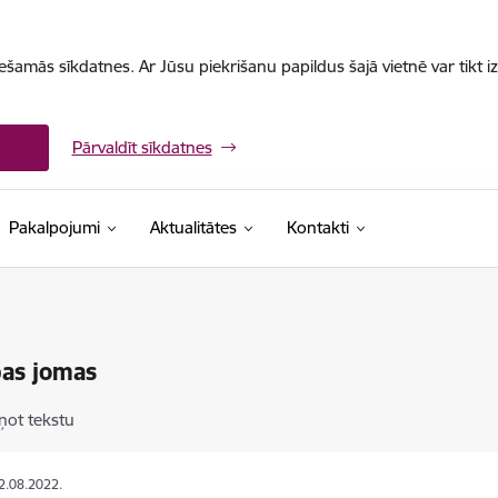
iešamās sīkdatnes. Ar Jūsu piekrišanu papildus šajā vietnē var tikt i
Pārvaldīt sīkdatnes
Pakalpojumi
Aktualitātes
Kontakti
bas jomas
ņot tekstu
12.08.2022.