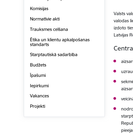
Komisijas
Valsts va
Normatīvie akti
valodas l
izdoto ti
Trauksmes celšana
Latvijas 
Ētika un klientu apkalpošanas
standarts
Centra
Starptautiskā sadarbība
aizsar
Budžets
uzrau
Īpašumi
sekmēt
Iepirkumi
aizsa
Vakances
veicin
Projekti
nodroš
starpt
Repub
pieej