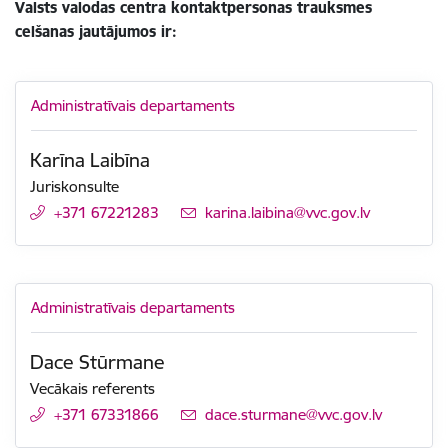
Valsts valodas centra kontaktpersonas trauksmes
celšanas jautājumos ir:
Administratīvais departaments
Karīna Laibīna
Juriskonsulte
+371 67221283
E-pasts:
karina.laibina@vvc.gov.lv
Administratīvais departaments
Dace Stūrmane
Vecākais referents
+371 67331866
E-pasts:
dace.sturmane@vvc.gov.lv