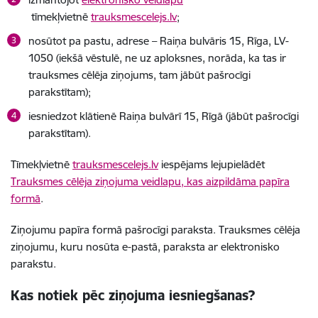
tīmekļvietnē
trauksmescelejs.lv
;
nosūtot pa pastu, adrese – Raiņa bulvāris 15, Rīga, LV-
1050 (iekšā vēstulē, ne uz aploksnes, norāda, ka tas ir
trauksmes cēlēja ziņojums, tam jābūt pašrocīgi
parakstītam);
iesniedzot klātienē Raiņa bulvārī 15, Rīgā (jābūt pašrocīgi
parakstītam).
Tīmekļvietnē
trauksmescelejs.lv
iespējams lejupielādēt
Trauksmes cēlēja ziņojuma veidlapu, kas aizpildāma papīra
formā
.
Ziņojumu papīra formā pašrocīgi paraksta. Trauksmes cēlēja
ziņojumu, kuru nosūta e-pastā, paraksta ar elektronisko
parakstu.
Kas notiek pēc ziņojuma iesniegšanas?