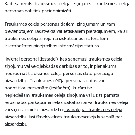
Kad saņemts trauksmes cēlēja ziņojums, trauksmes cēlēja
personas dati tiek pseidonimizēti.
Trauksmes cēlēja personas datiem, ziņojumam un tam
pievienotajiem rakstveida vai lietiskajiem pierādījumiem, kā arī
trauksmes cēlēja ziņojuma izskatīšanas materiāliem
ir ierobežotas pieejamības informācijas statuss.
Ikvienai personai (iestādei), kas saņēmusi trauksmes cēlēja
ziņojumu vai veic jebkādas darbības ar to, ir pienākums
nodrošināt trauksmes cēlēja personas datu pienācīgu
aizsardzību. Trauksmes cēlēja personas datus var
nodot tikai personām (iestādēm), kurām tie
nepieciešami trauksmes cēlēja ziņojuma vai uz tā pamata
ierosinātas pārkāpuma lietas izskatīšanai vai trauksmes cēlēja
vai viņa radinieku aizsardzībai
. Vairāk par trauksmes cēlēja
aizsardzību lasi tīmekļvietnes trauksmescelejs.lv sadaļā par
aizsardzību.