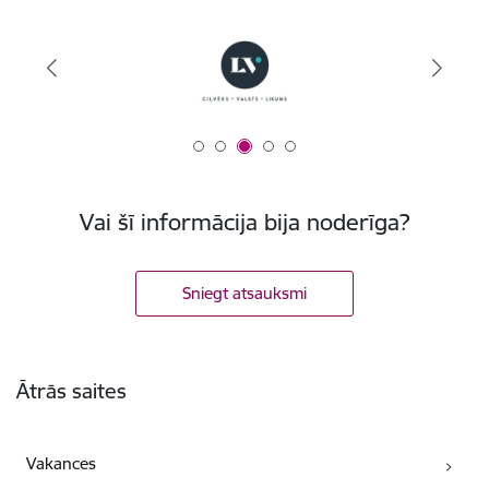
Vai šī informācija bija noderīga?
Sniegt atsauksmi
Kājene
Ātrās saites
Vakances