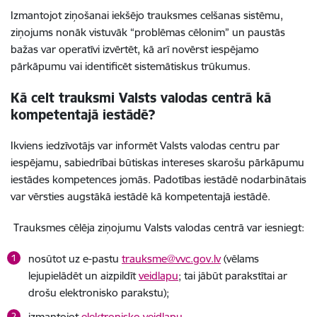
Izmantojot ziņošanai iekšējo trauksmes celšanas sistēmu,
ziņojums nonāk vistuvāk “problēmas cēlonim” un paustās
bažas var operatīvi izvērtēt, kā arī novērst iespējamo
pārkāpumu vai identificēt sistemātiskus trūkumus.
Kā celt trauksmi Valsts valodas centrā kā
kompetentajā iestādē?
Ikviens iedzīvotājs var informēt Valsts valodas centru par
iespējamu, sabiedrībai būtiskas intereses skarošu pārkāpumu
iestādes kompetences jomās. Padotības iestādē nodarbinātais
var vērsties augstākā iestādē kā kompetentajā iestādē.
Trauksmes cēlēja ziņojumu Valsts valodas centrā var iesniegt:
nosūtot uz e-pastu
trauksme@vvc.gov.lv
(
vēlams
lejupielādēt un aizpildīt
veidlapu
; tai jābūt parakstītai ar
drošu elektronisko parakstu)
;
izmantojot
elektronisko veidlapu