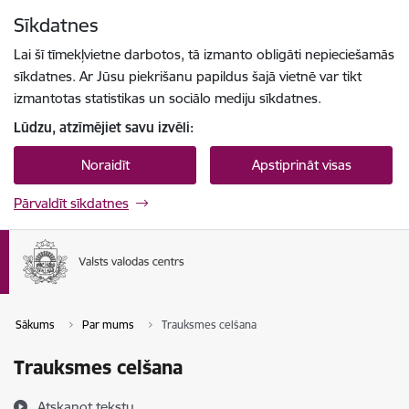
Pāriet uz lapas saturu
Sīkdatnes
Spied
lai meklētu
Enter
Lai šī tīmekļvietne darbotos, tā izmanto obligāti nepieciešamās
sīkdatnes. Ar Jūsu piekrišanu papildus šajā vietnē var tikt
izmantotas statistikas un sociālo mediju sīkdatnes.
Lūdzu, atzīmējiet savu izvēli:
Noraidīt
Apstiprināt visas
Pārvaldīt sīkdatnes
Sākums
Par mums
Trauksmes celšana
Trauksmes celšana
Atskaņot tekstu