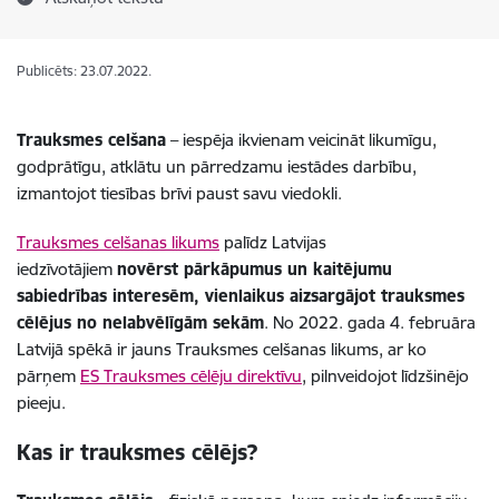
Publicēts: 23.07.2022.
Trauksmes celšana
– iespēja ikvienam veicināt likumīgu,
godprātīgu, atklātu un pārredzamu iestādes darbību,
izmantojot tiesības brīvi paust savu viedokli.
Trauksmes celšanas likums
palīdz Latvijas
iedzīvotājiem
novērst pārkāpumus un kaitējumu
sabiedrības interesēm, vienlaikus aizsargājot trauksmes
cēlējus no nelabvēlīgām sekām
. No 2022. gada 4. februāra
Latvijā spēkā ir jauns Trauksmes celšanas likums, ar ko
pārņem
ES Trauksmes cēlēju direktīvu
, pilnveidojot līdzšinējo
pieeju.
Kas ir trauksmes cēlējs?