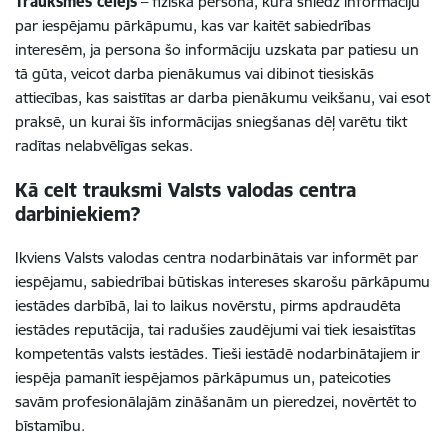
Trauksmes cēlējs
– fiziskā persona, kura sniedz informāciju
par iespējamu pārkāpumu, kas var kaitēt sabiedrības
interesēm, ja persona šo informāciju uzskata par patiesu un
tā gūta, veicot darba pienākumus vai dibinot tiesiskās
attiecības, kas saistītas ar darba pienākumu veikšanu, vai esot
praksē, un kurai šīs informācijas sniegšanas dēļ varētu tikt
radītas nelabvēlīgas sekas.
Kā celt trauksmi Valsts valodas centra
darbiniekiem?
Ikviens Valsts valodas centra nodarbinātais var informēt par
iespējamu, sabiedrībai būtiskas intereses skarošu pārkāpumu
iestādes darbībā, lai to laikus novērstu, pirms apdraudēta
iestādes reputācija, tai radušies zaudējumi vai tiek iesaistītas
kompetentās valsts iestādes. Tieši iestādē nodarbinātajiem ir
iespēja pamanīt iespējamos pārkāpumus un, pateicoties
savām profesionālajām zināšanām un pieredzei, novērtēt to
bīstamību.