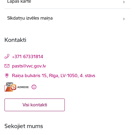
Lapas karte
Sīkdatņu izvēles maiņa
Kontakti
+371 67331814
E-pasts:
pasts@vvc.gov.lv
Raiņa bulvāris 15, Rīga, LV-1050, 4. stāvs
Visi kontakti
Sekojiet mums