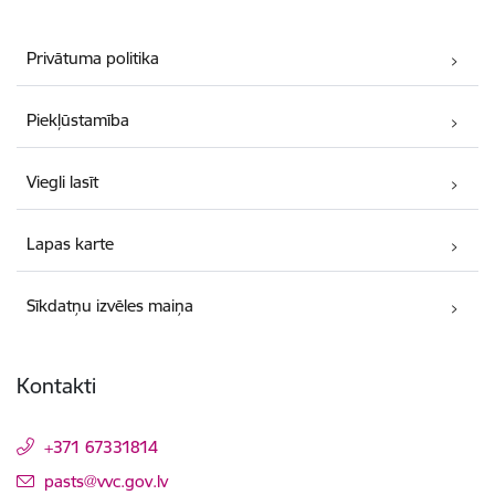
Privātuma politika
Piekļūstamība
Viegli lasīt
Lapas karte
Sīkdatņu izvēles maiņa
Kontakti
+371 67331814
E-pasts:
pasts@vvc.gov.lv