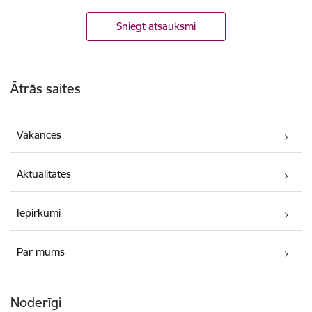
Sniegt atsauksmi
Kājene
Ātrās saites
Vakances
Aktualitātes
Iepirkumi
Par mums
Noderīgi