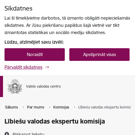
Pāriet uz lapas saturu
Sīkdatnes
Spied
lai meklētu
Enter
Lai šī tīmekļvietne darbotos, tā izmanto obligāti nepieciešamās
sīkdatnes. Ar Jūsu piekrišanu papildus šajā vietnē var tikt
izmantotas statistikas un sociālo mediju sīkdatnes.
Lūdzu, atzīmējiet savu izvēli:
Noraidīt
Apstiprināt visas
Pārvaldīt sīkdatnes
Sākums
Par mums
Komisijas
Lībiešu valodas ekspertu komisija
Lībiešu valodas ekspertu komisija
Atskaņot tekstu