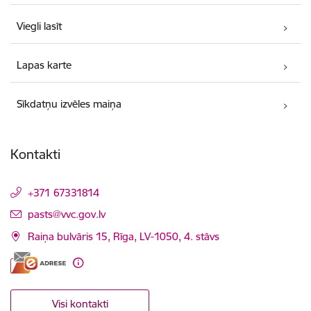
Viegli lasīt
Lapas karte
Sīkdatņu izvēles maiņa
Kontakti
+371 67331814
E-pasts:
pasts@vvc.gov.lv
Raiņa bulvāris 15, Rīga, LV-1050, 4. stāvs
Visi kontakti