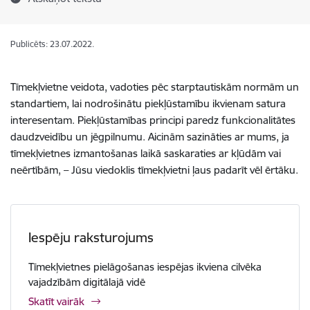
Publicēts: 23.07.2022.
Tīmekļvietne veidota, vadoties pēc starptautiskām normām un
standartiem, lai nodrošinātu piekļūstamību ikvienam satura
interesentam. Piekļūstamības principi paredz funkcionalitātes
daudzveidību un jēgpilnumu. Aicinām sazināties ar mums, ja
tīmekļvietnes izmantošanas laikā saskaraties ar kļūdām vai
neērtībām, – Jūsu viedoklis tīmekļvietni ļaus padarīt vēl ērtāku.
Iespēju raksturojums
Tīmekļvietnes pielāgošanas iespējas ikviena cilvēka
vajadzībām digitālajā vidē
Skatīt vairāk