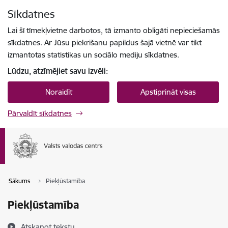
Pāriet uz lapas saturu
Sīkdatnes
Spied
lai meklētu
Enter
Lai šī tīmekļvietne darbotos, tā izmanto obligāti nepieciešamās
sīkdatnes. Ar Jūsu piekrišanu papildus šajā vietnē var tikt
izmantotas statistikas un sociālo mediju sīkdatnes.
Lūdzu, atzīmējiet savu izvēli:
Noraidīt
Apstiprināt visas
Pārvaldīt sīkdatnes
Sākums
Piekļūstamība
Piekļūstamība
Atskaņot tekstu