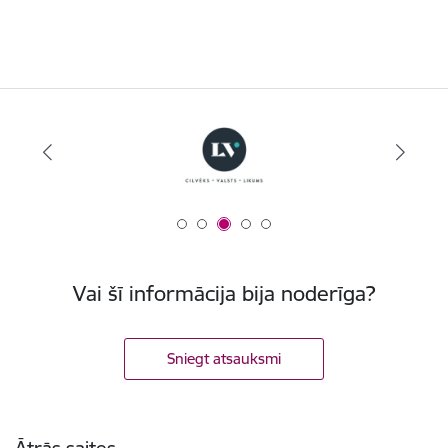
Vai šī informācija bija noderīga?
Sniegt atsauksmi
Kājene
Ātrās saites