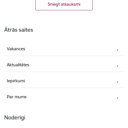
Sniegt atsauksmi
Kājene
Ātrās saites
Vakances
Aktualitātes
Iepirkumi
Par mums
Noderīgi