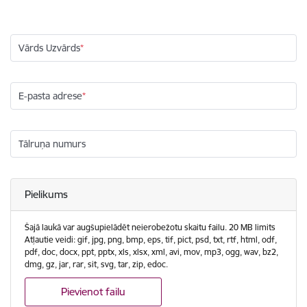
Vārds Uzvārds
E-pasta adrese
Tālruņa numurs
Pielikums
Šajā laukā var augšupielādēt neierobežotu skaitu failu. 20 MB limits
Atļautie veidi: gif, jpg, png, bmp, eps, tif, pict, psd, txt, rtf, html, odf,
pdf, doc, docx, ppt, pptx, xls, xlsx, xml, avi, mov, mp3, ogg, wav, bz2,
dmg, gz, jar, rar, sit, svg, tar, zip, edoc.
Pievienot failu