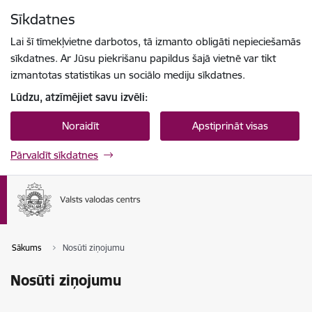
Pāriet uz lapas saturu
Sīkdatnes
Spied
lai meklētu
Enter
Lai šī tīmekļvietne darbotos, tā izmanto obligāti nepieciešamās
sīkdatnes. Ar Jūsu piekrišanu papildus šajā vietnē var tikt
izmantotas statistikas un sociālo mediju sīkdatnes.
Lūdzu, atzīmējiet savu izvēli:
Noraidīt
Apstiprināt visas
Pārvaldīt sīkdatnes
Sākums
Nosūti ziņojumu
Nosūti ziņojumu