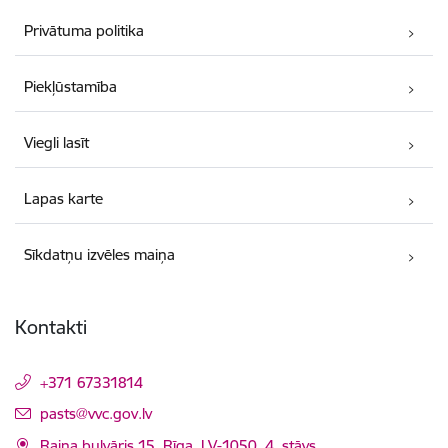
Privātuma politika
Piekļūstamība
Viegli lasīt
Lapas karte
Sīkdatņu izvēles maiņa
Kontakti
+371 67331814
E-pasts:
pasts@vvc.gov.lv
Raiņa bulvāris 15, Rīga, LV-1050, 4. stāvs