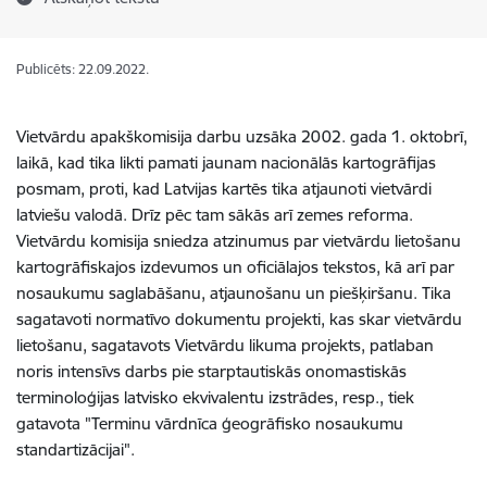
Publicēts: 22.09.2022.
Vietvārdu apakškomisija darbu uzsāka 2002. gada 1. oktobrī,
laikā, kad tika likti pamati jaunam nacionālās kartogrāfijas
posmam, proti, kad Latvijas kartēs tika atjaunoti vietvārdi
latviešu valodā. Drīz pēc tam sākās arī zemes reforma.
Vietvārdu komisija sniedza atzinumus par vietvārdu lietošanu
kartogrāfiskajos izdevumos un oficiālajos tekstos, kā arī par
nosaukumu saglabāšanu, atjaunošanu un piešķiršanu. Tika
sagatavoti normatīvo dokumentu projekti, kas skar vietvārdu
lietošanu, sagatavots Vietvārdu likuma projekts, patlaban
noris intensīvs darbs pie starptautiskās onomastiskās
terminoloģijas latvisko ekvivalentu izstrādes, resp., tiek
gatavota "Terminu vārdnīca ģeogrāfisko nosaukumu
standartizācijai".