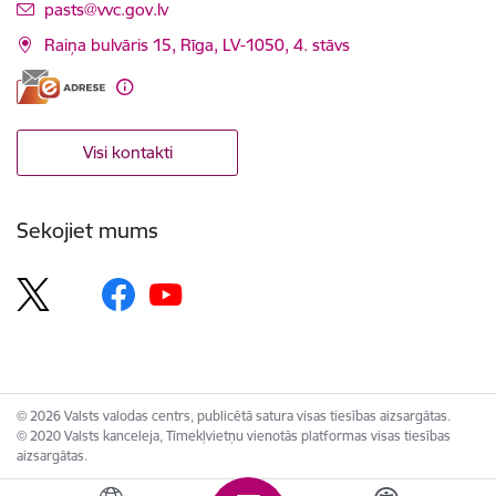
E-pasts:
pasts@vvc.gov.lv
Raiņa bulvāris 15, Rīga, LV-1050, 4. stāvs
Visi kontakti
Sekojiet mums
© 2026 Valsts valodas centrs, publicētā satura visas tiesības aizsargātas.
© 2020 Valsts kanceleja, Tīmekļvietņu vienotās platformas visas tiesības
aizsargātas.