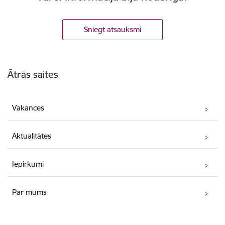
Sniegt atsauksmi
Kājene
Ātrās saites
Vakances
Aktualitātes
Iepirkumi
Par mums