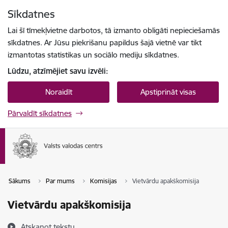
Pāriet uz lapas saturu
Sīkdatnes
Spied
lai meklētu
Enter
Lai šī tīmekļvietne darbotos, tā izmanto obligāti nepieciešamās
sīkdatnes. Ar Jūsu piekrišanu papildus šajā vietnē var tikt
izmantotas statistikas un sociālo mediju sīkdatnes.
Lūdzu, atzīmējiet savu izvēli:
Noraidīt
Apstiprināt visas
Pārvaldīt sīkdatnes
Sākums
Par mums
Komisijas
Vietvārdu apakškomisija
Vietvārdu apakškomisija
Atskaņot tekstu