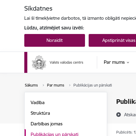
Pāriet uz lapas saturu
Sīkdatnes
Lai šī tīmekļvietne darbotos, tā izmanto obligāti nepiec
Lūdzu, atzīmējiet savu izvēli:
Noraidīt
Apstiprināt visas
Par mums
Sākums
Par mums
Publikācijas un pārskati
Publik
Vadība
Struktūra
Atska
Darbības jomas
Publicēts: 
Publikācijas un pārskati