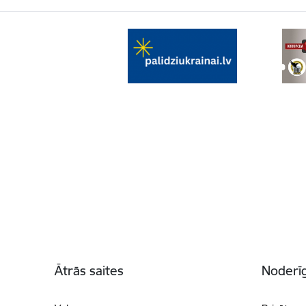
Kājene
Ātrās saites
Noderīg