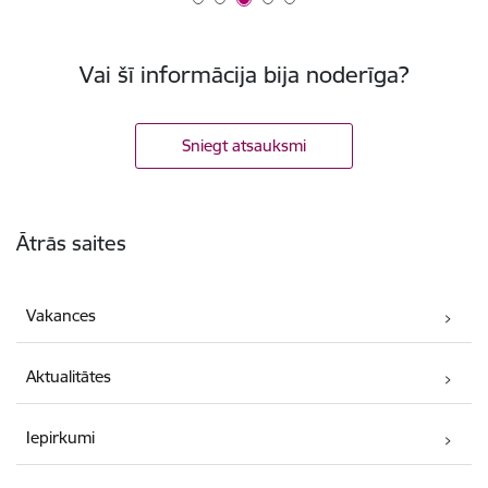
Vai šī informācija bija noderīga?
Sniegt atsauksmi
Kājene
Ātrās saites
Vakances
Aktualitātes
Iepirkumi