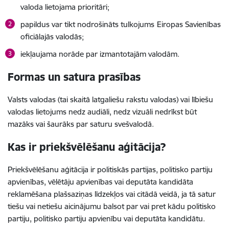
valoda lietojama prioritāri;
papildus var tikt nodrošināts tulkojums
Eiropas Savienības
oficiālajās valodās;
iekļaujama norāde par izmantotajām valodām.
Formas un satura prasības
Valsts valodas (tai skaitā latgaliešu rakstu valodas) vai lībiešu
valodas lietojums nedz audiāli, nedz vizuāli nedrīkst būt
mazāks vai šaurāks par saturu svešvalodā.
Kas ir priekšvēlēšanu aģitācija?
Priekšvēlēšanu aģitācija ir politiskās partijas, politisko partiju
apvienības, vēlētāju apvienības vai deputāta kandidāta
reklamēšana plašsaziņas līdzekļos vai citādā veidā, ja tā satur
tiešu vai netiešu aicinājumu balsot par vai pret kādu politisko
partiju, politisko partiju apvienību vai deputāta kandidātu.