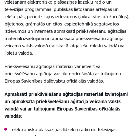
vēlēšanām elektronisko plašsaziņas līdzekļu radio un
televīzijas programmās, publiskās lietošanas ārtelpās un
iekštelpās, periodiskajos izdevumos (laikrakstos un žurnālos),
biļetenos, grāmatās un citos iespiedtehnikā sagatavotos
izdevumos un internetā apmaksāti priekšvēlēšanu aģitācijas
materiāli izvietojami un apmaksāta priekšvēlēšanu aģitācija
veicama valsts valodā (tai skaitā latgaliešu rakstu valodā) vai
lībiešu valodā.
Priekšvēlēšanu aģitācijas materiāli var ietvert vai
priekšvēlēšanu aģitācija var tikt nodrošināta ar tulkojumu
Eiropas Savienības dalībvalstu oficiālajās valodās.
Apmaksāti priekšvēlēšanu aģitācijas materiāli izvietojami
un apmaksāta priekšvēlēšanu aģitācija veicama valsts
valodā vai ar tulkojumu Eiropas Savienības oficiālajās
valodās:
elektronisko plašsaziņas līdzekļu radio un televīzijas