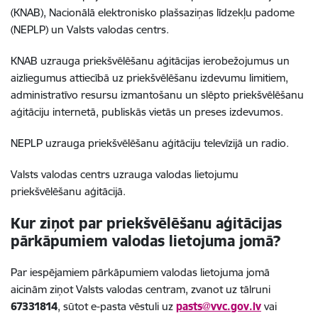
(KNAB), Nacionālā elektronisko plašsaziņas līdzekļu padome
(NEPLP) un Valsts valodas centrs.
KNAB uzrauga priekšvēlēšanu aģitācijas ierobežojumus un
aizliegumus attiecībā uz priekšvēlēšanu izdevumu limitiem,
administratīvo resursu izmantošanu un slēpto priekšvēlēšanu
aģitāciju internetā, publiskās vietās un preses izdevumos.
NEPLP uzrauga priekšvēlēšanu aģitāciju televīzijā un radio.
Valsts valodas centrs uzrauga valodas lietojumu
priekšvēlēšanu aģitācijā.
Kur ziņot par priekšvēlēšanu aģitācijas
pārkāpumiem valodas lietojuma jomā?
Par iespējamiem pārkāpumiem valodas lietojuma jomā
aicinām ziņot Valsts valodas centram, zvanot uz tālruni
67331814
, sūtot e-pasta vēstuli uz
pasts@vvc.gov.lv
vai