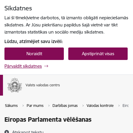
Pāriet uz lapas saturu
Sīkdatnes
Spied
lai meklētu
Enter
Lai šī tīmekļvietne darbotos, tā izmanto obligāti nepieciešamās
sīkdatnes. Ar Jūsu piekrišanu papildus šajā vietnē var tikt
izmantotas statistikas un sociālo mediju sīkdatnes.
Lūdzu, atzīmējiet savu izvēli:
Noraidīt
Apstiprināt visas
Pārvaldīt sīkdatnes
Sākums
Par mums
Darbības jomas
Valodas kontrole
Eirop
Eiropas Parlamenta vēlēšanas
Atskaņot tekstu