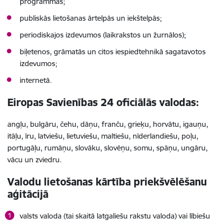
programmās;
publiskās lietošanas ārtelpās un iekštelpās;
periodiskajos izdevumos (laikrakstos un žurnālos);
biļetenos, grāmatās un citos iespiedtehnikā sagatavotos
izdevumos;
internetā.
Eiropas Savienības 24 oficiālās valodas:
angļu, bulgāru, čehu, dāņu, franču, grieķu, horvātu, igauņu,
itāļu, īru, latviešu, lietuviešu, maltiešu, nīderlandiešu, poļu,
portugāļu, rumāņu, slovāku, slovēņu, somu, spāņu, ungāru,
vācu un zviedru.
Valodu lietošanas kārtība priekšvēlēšanu
aģitācijā
valsts valoda (tai skaitā latgaliešu rakstu valoda) vai lībiešu