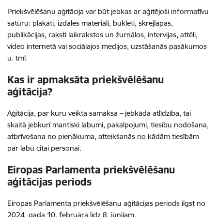
Priekšvēlēšanu aģitācija var būt jebkas ar aģitējoši informatīvu
saturu: plakāti, izdales materiāli, bukleti, skrejlapas,
publikācijas, raksti laikrakstos un žurnālos, intervijas, attēli,
video internetā vai sociālajos medijos, uzstāšanās pasākumos
u. tml.
Kas ir apmaksāta priekšvēlēšanu
aģitācija?
Aģitācija, par kuru veikta samaksa – jebkāda atlīdzība, tai
skaitā jebkuri mantiski labumi, pakalpojumi, tiesību nodošana,
atbrīvošana no pienākuma, atteikšanās no kādām tiesībām
par labu citai personai.
Eiropas Parlamenta priekšvēlēšanu
aģitācijas periods
Eiropas Parlamenta priekšvēlēšanu aģitācijas periods ilgst no
2024. gada 10. februāra līdz 8. jūnijam.