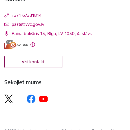
+371 67331814
E-pasts:
pasts@vvc.gov.lv
Raiņa bulvāris 15, Rīga, LV-1050, 4. stāvs
Visi kontakti
Sekojiet mums