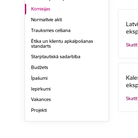
Komisijas
Normatīvie akti
Latv
Trauksmes celšana
eksp
Ētika un klientu apkalpošanas
Skatīt
standarts
Starptautiskā sadarbība
Budžets
Kal
Īpašumi
eksp
Iepirkumi
Skatīt
Vakances
Projekti