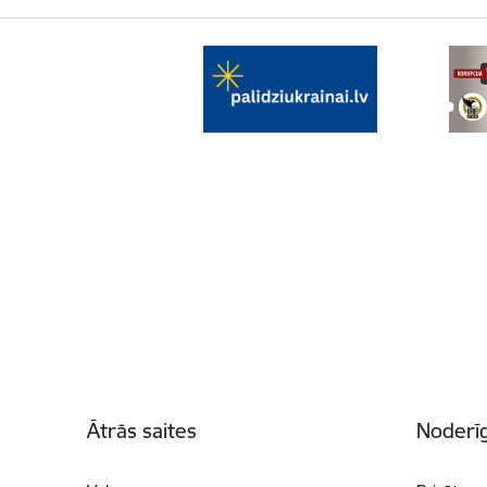
Kājene
Ātrās saites
Noderīg