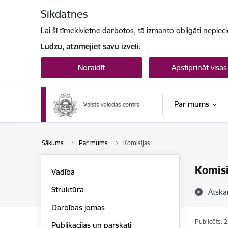
Pāriet uz lapas saturu
Sīkdatnes
Lai šī tīmekļvietne darbotos, tā izmanto obligāti nepiec
Lūdzu, atzīmējiet savu izvēli:
Noraidīt
Apstiprināt visas
Par mums
Sākums
Par mums
Komisijas
Komisi
Vadība
Struktūra
Atska
Darbības jomas
Publicēts: 
Publikācijas un pārskati