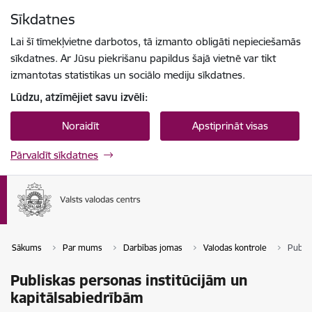
Pāriet uz lapas saturu
Sīkdatnes
Spied
lai meklētu
Enter
Lai šī tīmekļvietne darbotos, tā izmanto obligāti nepieciešamās
sīkdatnes. Ar Jūsu piekrišanu papildus šajā vietnē var tikt
izmantotas statistikas un sociālo mediju sīkdatnes.
Lūdzu, atzīmējiet savu izvēli:
Noraidīt
Apstiprināt visas
Pārvaldīt sīkdatnes
Sākums
Par mums
Darbības jomas
Valodas kontrole
Publis
Publiskas personas institūcijām un
kapitālsabiedrībām