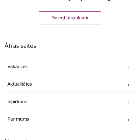
Sniegt atsauksmi
Kājene
Ātrās saites
Vakances
Aktualitātes
Iepirkumi
Par mums