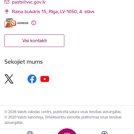
E-pasts:
pasts@vvc.gov.lv
Raiņa bulvāris 15, Rīga, LV-1050, 4. stāvs
Visi kontakti
Sekojiet mums
© 2026 Valsts valodas centrs, publicētā satura visas tiesības aizsargātas.
© 2020 Valsts kanceleja, Tīmekļvietņu vienotās platformas visas tiesības
aizsargātas.