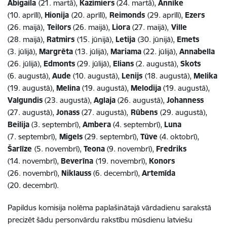
Abigaila
(21. martā),
Kazimiers
(24. martā),
Annike
(10. aprīlī),
Hionija
(20. aprīlī),
Reimonds
(29. aprīlī),
Ezers
(26. maijā),
Teilors
(26. maijā),
Liora
(27. maijā),
Ville
(28. maijā),
Ratmirs
(15. jūnijā),
Letija
(30. jūnijā),
Emets
(3. jūlijā),
Margrēta
(13. jūlijā),
Mariama
(22. jūlijā),
Annabella
(26. jūlijā),
Edmonts
(29. jūlijā),
Elians
(2. augustā),
Skots
(6. augustā),
Aude
(10. augustā),
Lenijs
(18. augustā),
Melika
(19. augustā),
Melina
(19. augustā),
Melodija
(19. augustā),
Valgundis
(23. augustā),
Aglaja
(26. augustā),
Johanness
(27. augustā),
Jonass
(27. augustā),
Rūbens
(29. augustā),
Beilija
(3. septembrī),
Ambera
(4. septembrī),
Luna
(7. septembrī),
Migels
(29. septembrī),
Tūve
(4. oktobrī),
Šarlīze
(5. novembrī),
Teona
(9. novembrī),
Fredriks
(14. novembrī),
Beverīna
(19. novembrī),
Konors
(26. novembrī),
Niklauss
(6. decembrī),
Artemīda
(20. decembrī).
Papildus komisija nolēma paplašinātajā vārdadienu sarakstā
precizēt šādu personvārdu rakstību mūsdienu latviešu