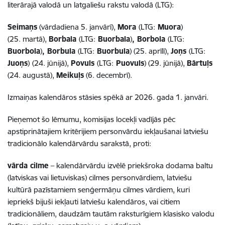
literārajā valodā un latgaliešu rakstu valodā (LTG):
Seimaņs
(vārdadiena 5. janvārī),
Mora
(LTG:
Muora
)
(25. martā),
Borbala
(LTG:
Buorbala
)
, Borbola
(LTG:
Buorbola
)
, Borbula
(LTG:
Buorbula
) (25. aprīlī),
Joņs
(LTG:
Juoņs
)
(24. jūnijā),
Povuls
(LTG:
Puovuls
) (29. jūnijā),
Bārtuļs
(24. augustā),
Meikuļs
(6. decembrī).
Izmaiņas kalendāros stāsies spēkā ar 2026. gada 1. janvāri.
Pieņemot šo lēmumu, komisijas locekļi vadījās pēc
apstiprinātajiem kritērijiem personvārdu iekļaušanai latviešu
tradicionālo kalendārvārdu sarakstā, proti:
vārda cilme
– kalendārvārdu izvēlē priekšroka dodama baltu
(latviskas vai lietuviskas) cilmes personvārdiem, latviešu
kultūrā pazīstamiem senģermāņu cilmes vārdiem, kuri
iepriekš bijuši iekļauti latviešu kalendāros, vai citiem
tradicionāliem, daudzām tautām raksturīgiem klasisko valodu