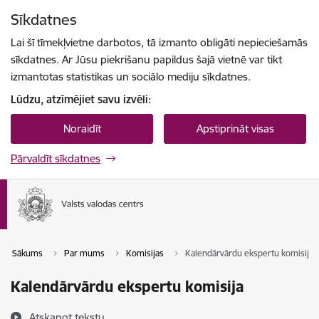
Pāriet uz lapas saturu
Sīkdatnes
Spied
lai meklētu
Enter
Lai šī tīmekļvietne darbotos, tā izmanto obligāti nepieciešamās
sīkdatnes. Ar Jūsu piekrišanu papildus šajā vietnē var tikt
izmantotas statistikas un sociālo mediju sīkdatnes.
Lūdzu, atzīmējiet savu izvēli:
Noraidīt
Apstiprināt visas
Pārvaldīt sīkdatnes
Sākums
Par mums
Komisijas
Kalendārvārdu ekspertu komisija
Kalendārvārdu ekspertu komisija
Atskaņot tekstu