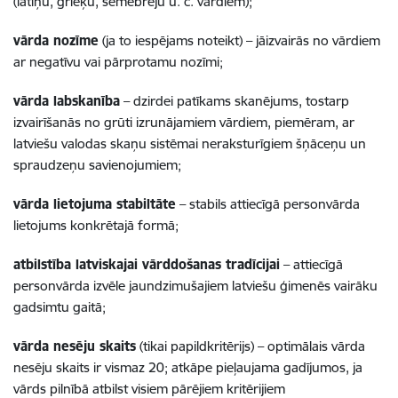
(latīņu, grieķu, semebreju u. c. vārdiem);
vārda nozīme
(ja to iespējams noteikt) – jāizvairās no vārdiem
ar negatīvu vai pārprotamu nozīmi;
vārda labskanība
– dzirdei patīkams skanējums, tostarp
izvairīšanās no grūti izrunājamiem vārdiem, piemēram, ar
latviešu valodas skaņu sistēmai neraksturīgiem šņāceņu un
spraudzeņu savienojumiem;
vārda lietojuma stabiltāte
– stabils attiecīgā personvārda
lietojums konkrētajā formā;
atbilstība latviskajai vārddošanas tradīcijai
– attiecīgā
personvārda izvēle jaundzimušajiem latviešu ģimenēs vairāku
gadsimtu gaitā;
vārda nesēju skaits
(tikai papildkritērijs) – optimālais vārda
nesēju skaits ir vismaz 20; atkāpe pieļaujama gadījumos, ja
vārds pilnībā atbilst visiem pārējiem kritērijiem