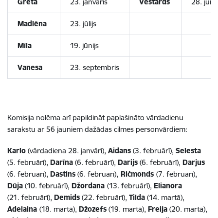
Grēta
23. janvāris
Vestards
28. jūnij
Madlēna
23. jūlijs
Mīla
19. jūnijs
Vanesa
23. septembris
Komisija nolēma arī papildināt paplašināto vārdadienu
sarakstu ar 56 jauniem dažādas cilmes personvārdiem:
Karlo
(vārdadiena 28. janvārī),
Aidans
(3. februārī),
Selesta
(5. februārī),
Darīna
(6. februārī),
Darijs
(6. februārī),
Darjus
(6. februārī),
Dastins
(6. februārī),
Ričmonds
(7. februārī),
Dūja
(10. februārī),
Džordana
(13. februārī),
Elianora
(21. februārī),
Demids
(22. februārī),
Tilda
(14. martā),
Adelaina
(18. martā),
Džozefs
(19. martā),
Freija
(20. martā),