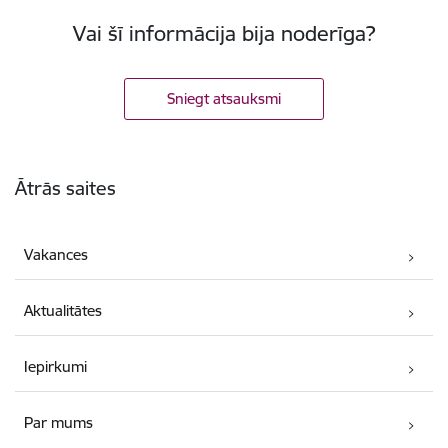
Vai šī informācija bija noderīga?
Sniegt atsauksmi
Kājene
Ātrās saites
Vakances
Aktualitātes
Iepirkumi
Par mums