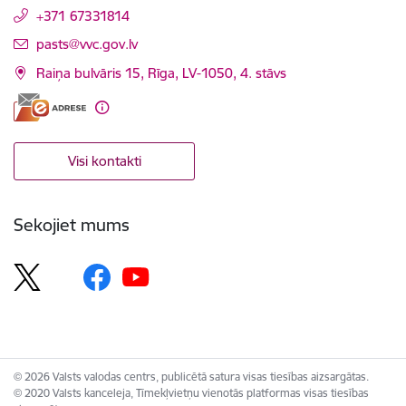
+371 67331814
E-pasts:
pasts@vvc.gov.lv
Raiņa bulvāris 15, Rīga, LV-1050, 4. stāvs
Visi kontakti
Sekojiet mums
© 2026 Valsts valodas centrs, publicētā satura visas tiesības aizsargātas.
© 2020 Valsts kanceleja, Tīmekļvietņu vienotās platformas visas tiesības