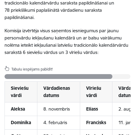
tradicionālo kalendārvārdu saraksta papildināšanai un
78 priekšlikumi paplašinātā vārdadienu saraksta
papildināšanai.
Komisija izvērtēja visus saņemtos iesniegumus par jaunu
personvārdu iekļaušanu kalendārā un ar balsu vairākumu
nolēma ieteikt iekļaušanai latviešu tradicionālo kalendārvārdu
sarakstā 6 sieviešu vārdus un 3 vīriešu vārdus:
Tabulu iespējams pabīdīt!
Sieviešu
Vārdadienas
Vīriešu
Vārdad
vārdi
datums
vārdi
datums
Aleksa
8. novembris
Eliass
2. augu
Dominika
4. februāris
Francisks
11. janv