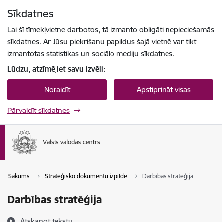
Pāriet uz lapas saturu
Sīkdatnes
Spied
lai meklētu
Enter
Lai šī tīmekļvietne darbotos, tā izmanto obligāti nepieciešamās
sīkdatnes. Ar Jūsu piekrišanu papildus šajā vietnē var tikt
izmantotas statistikas un sociālo mediju sīkdatnes.
Lūdzu, atzīmējiet savu izvēli:
Noraidīt
Apstiprināt visas
Pārvaldīt sīkdatnes
Sākums
Stratēģisko dokumentu izpilde
Darbības stratēģija
Darbības stratēģija
Atskaņot tekstu