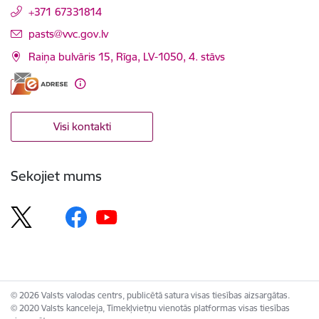
+371 67331814
E-pasts:
pasts@vvc.gov.lv
Raiņa bulvāris 15, Rīga, LV-1050, 4. stāvs
Visi kontakti
Sekojiet mums
© 2026 Valsts valodas centrs, publicētā satura visas tiesības aizsargātas.
© 2020 Valsts kanceleja, Tīmekļvietņu vienotās platformas visas tiesības