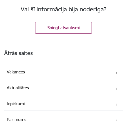
Vai šī informācija bija noderīga?
Sniegt atsauksmi
Kājene
Ātrās saites
Vakances
Aktualitātes
Iepirkumi
Par mums