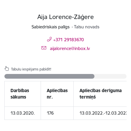
Aija Lorence-Zāģere
Sabiedriskais palīgs
Talsu novads
+371 29183670
E-pasts:
aijalorence@inbox.lv
Tabulu iespējams pabīdīt!
Darbības
Apliecības
Apliecības derīguma
sākums
nr.
termiņš
13.03.2020.
176
13.03.2022.-12.03.2023