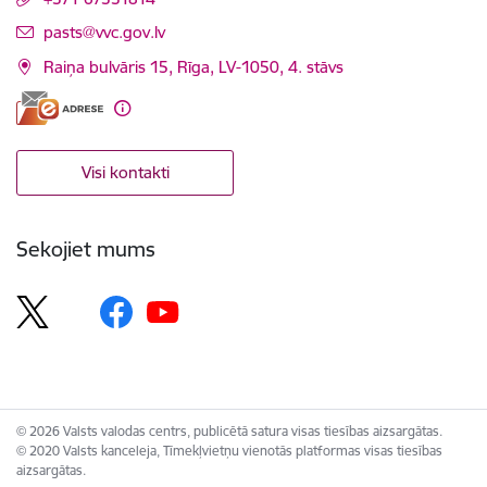
E-pasts:
pasts@vvc.gov.lv
Raiņa bulvāris 15, Rīga, LV-1050, 4. stāvs
Visi kontakti
Sekojiet mums
© 2026 Valsts valodas centrs, publicētā satura visas tiesības aizsargātas.
© 2020 Valsts kanceleja, Tīmekļvietņu vienotās platformas visas tiesības
aizsargātas.