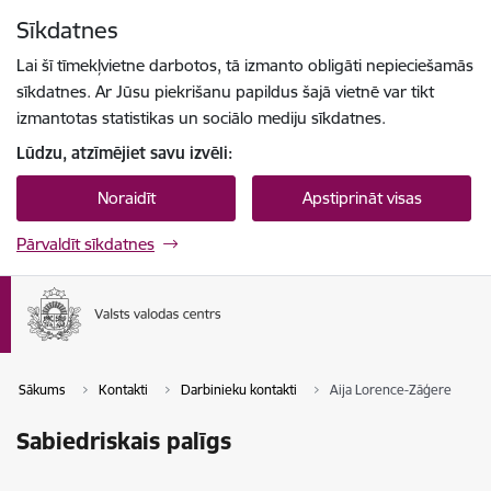
Pāriet uz lapas saturu
Sīkdatnes
Spied
lai meklētu
Enter
Lai šī tīmekļvietne darbotos, tā izmanto obligāti nepieciešamās
sīkdatnes. Ar Jūsu piekrišanu papildus šajā vietnē var tikt
izmantotas statistikas un sociālo mediju sīkdatnes.
Lūdzu, atzīmējiet savu izvēli:
Noraidīt
Apstiprināt visas
Pārvaldīt sīkdatnes
Sākums
Kontakti
Darbinieku kontakti
Aija Lorence-Zāģere
Sabiedriskais palīgs