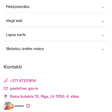
Piekļūstamība
Viegli lasīt
Lapas karte
Sīkdatņu izvēles maiņa
Kontakti
+371 67331814
E-pasts:
pasts@vvc.gov.lv
Raiņa bulvāris 15, Rīga, LV-1050, 4. stāvs