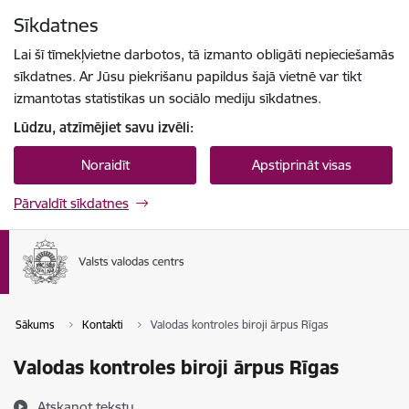
Pāriet uz lapas saturu
Sīkdatnes
Spied
lai meklētu
Enter
Lai šī tīmekļvietne darbotos, tā izmanto obligāti nepieciešamās
sīkdatnes. Ar Jūsu piekrišanu papildus šajā vietnē var tikt
izmantotas statistikas un sociālo mediju sīkdatnes.
Lūdzu, atzīmējiet savu izvēli:
Noraidīt
Apstiprināt visas
Pārvaldīt sīkdatnes
Sākums
Kontakti
Valodas kontroles biroji ārpus Rīgas
Valodas kontroles biroji ārpus Rīgas
Atskaņot tekstu