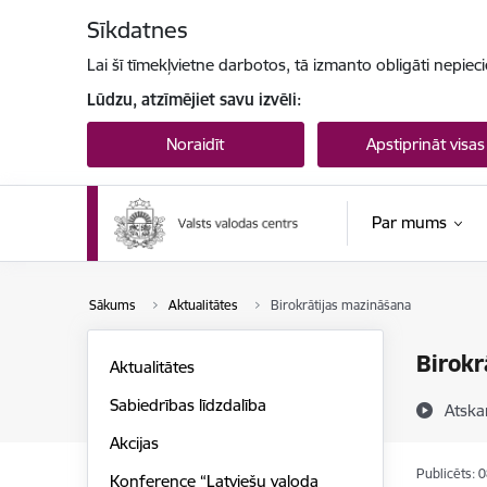
Pāriet uz lapas saturu
Sīkdatnes
Lai šī tīmekļvietne darbotos, tā izmanto obligāti nepiec
Lūdzu, atzīmējiet savu izvēli:
Noraidīt
Apstiprināt visas
Par mums
Sākums
Aktualitātes
Birokrātijas mazināšana
Birokr
Aktualitātes
Sabiedrības līdzdalība
Atska
Akcijas
Publicēts: 
Konference “Latviešu valoda