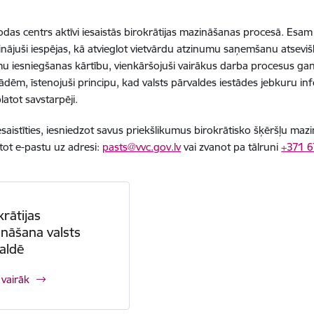
lodas centrs aktīvi iesaistās birokrātijas mazināšanas procesā. Esam
zinājuši iespējas, kā atvieglot vietvārdu atzinumu saņemšanu atsev
u iesniegšanas kārtību, vienkāršojuši vairākus darba procesus gan
tādēm, īstenojuši principu, kad valsts pārvaldes iestādes jebkuru info
latot savstarpēji.
esaistīties, iesniedzot savus priekšlikumus birokrātisko šķēršļu mazi
tot e-pastu uz adresi:
pasts@vvc.gov.lv
vai zvanot pa tālruni
+371 
krātijas
nāšana valsts
aldē
 vairāk