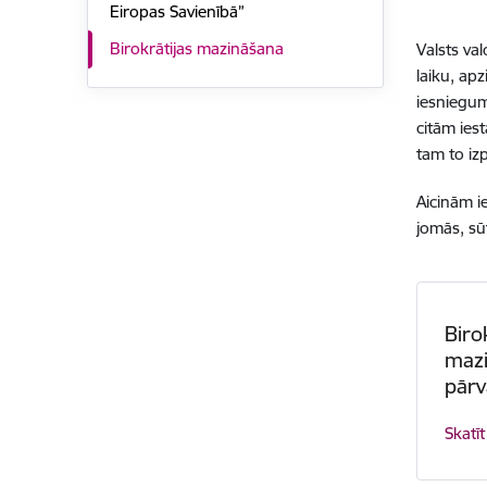
Eiropas Savienībā”
Birokrātijas mazināšana
Valsts va
laiku, ap
iesniegum
citām ies
tam to izp
Aicinām i
jomās, sū
Biro
mazi
pārv
Skatīt