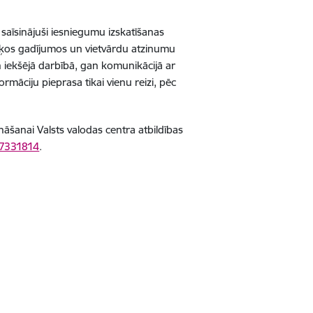
 saīsinājuši iesniegumu izskatīšanas
išķos gadījumos un vietvārdu atzinumu
 iekšējā darbībā, gan komunikācijā ar
rmāciju pieprasa tikai vienu reizi, pēc
nāšanai Valsts valodas centra atbildības
67331814
.