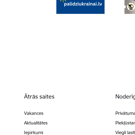
Kājene
Ātrās saites
Noderīg
Vakances
Privātuma
Aktualitātes
Piekļūsta
Iepirkumi
Viegli lasī