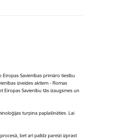
 Eiropas Savienības primāro tiesību
vienības izveides aktiem - Romas
ot Eiropas Savienību tās izaugsmes un
inoloģijas turpina paplašināties. Lai
rocesā, bet arī palīdz pareizi izprast