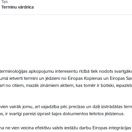
Tips
Terminu vārdnīca
terminoloģijas apkopojumu interesentu rīcībā tiek nodots svarīgāko
umā ietverti termini un jēdzieni no Eiropas Kopienas un Eiropas Sa
 no citiem, mazāk zināmiem aktiem, kas tomēr ir būtiski, iepazīst
vien vairāk jomu, arī vajadzība pēc precīzas un dziļi izstrādātas term
, ir svarīgi pareizi izprast šajos dokumentos lietotos jēdzienus.
a ne vien veicina efektīvu valsts iestāžu darbu Eiropas integrācijas p