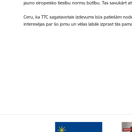
jauno eiropeisko tiesību normu būtību. Tas savukārt atv
Ceru, ka TTC sagatavotais izdevums būs patiešām noderīg
interesējas par šo jomu un vēlas labāk izprast tās pam