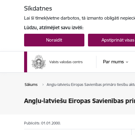
Pāriet uz lapas saturu
Sīkdatnes
Lai šī tīmekļvietne darbotos, tā izmanto obligāti nepiec
Lūdzu, atzīmējiet savu izvēli:
Noraidīt
Apstiprināt visas
Par mums
Sākums
Angļu-latviešu Eiropas Savienības primāro tiesību akt
Angļu-latviešu Eiropas Savienības pr
Publicēts: 01.01.2000.