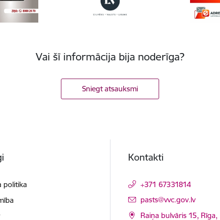
Vai šī informācija bija noderīga?
Sniegt atsauksmi
i
Kontakti
 politika
+371 67331814
E-pasts:
pasts@vvc.gov.lv
mība
Raiņa bulvāris 15, Rīga,
t