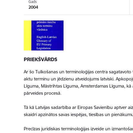
Gads
2004
PRIEKŠVĀRDS
Ar šo Tulkošanas un terminoloģijas centra sagatavoto 
aktu terminu un jēdzienu atveidojums latviski. Apkopoj
Līguma, Māstrihtas Līguma, Amsterdamas Līguma, kā arī
pārveides procesā.
Tā kā Latvijas sadarbība ar Eiropas Savienību aptver aiz
skaidri apzinātos savas iespējas, tiesības un pienākumus
Precīzas juridiskas terminoloģijas izveide un izmantošan