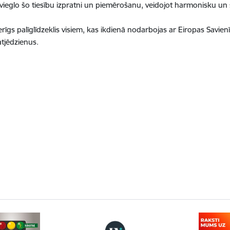
ieglo šo tiesību izpratni un piemērošanu, veidojot harmonisku un sk
s palīglīdzeklis visiem, kas ikdienā nodarbojas ar Eiropas Savienīb
atjēdzienus.