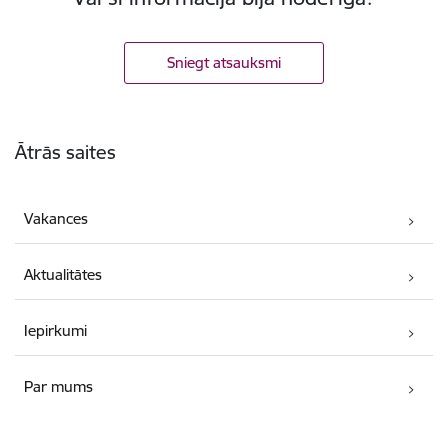
Sniegt atsauksmi
Kājene
Ātrās saites
Vakances
Aktualitātes
Iepirkumi
Par mums