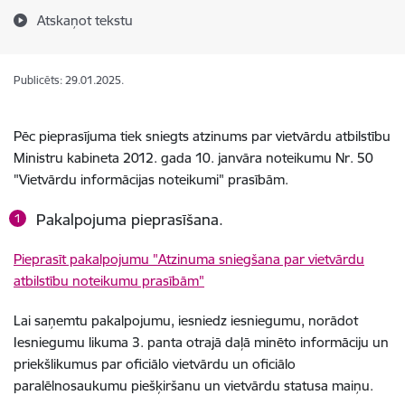
Atskaņot tekstu
Publicēts: 29.01.2025.
Pēc pieprasījuma tiek sniegts atzinums par vietvārdu atbilstību
Ministru kabineta 2012. gada 10. janvāra noteikumu Nr. 50
"Vietvārdu informācijas noteikumi" prasībām.
Pakalpojuma pieprasīšana.
Pieprasīt pakalpojumu "Atzinuma sniegšana par vietvārdu
atbilstību noteikumu prasībām"
Lai saņemtu pakalpojumu, iesniedz iesniegumu, norādot
Iesniegumu likuma 3. panta otrajā daļā minēto informāciju un
priekšlikumus par oficiālo vietvārdu un oficiālo
paralēlnosaukumu piešķiršanu un vietvārdu statusa maiņu.