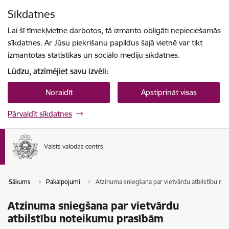
Pāriet uz lapas saturu
Sīkdatnes
Spied
lai meklētu
Enter
Lai šī tīmekļvietne darbotos, tā izmanto obligāti nepieciešamās
sīkdatnes. Ar Jūsu piekrišanu papildus šajā vietnē var tikt
izmantotas statistikas un sociālo mediju sīkdatnes.
Lūdzu, atzīmējiet savu izvēli:
Noraidīt
Apstiprināt visas
Pārvaldīt sīkdatnes
Sākums
Pakalpojumi
Atzinuma sniegšana par vietvārdu atbilstību n
Atzinuma sniegšana par vietvārdu
atbilstību noteikumu prasībām