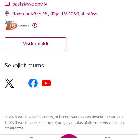
E-pasts:
pasts@vvc.gov.lv
Raiņa bulvāris 15, Rīga, LV-1050, 4. stāvs
Visi kontakti
Sekojiet mums
© 2026 Valsts valodas centrs, publicētā satura visas tiesības aizsargātas.
© 2020 Valsts kanceleja, Tīmekļvietņu vienotās platformas visas tiesības
aizsargātas.