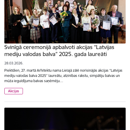
Svinīgā ceremonijā apbalvoti akcijas “Latvijas
mediju valodas balva” 2025. gada laureāti
28.03.2026.
Piektdien, 27. martā Arhitektu nama Lielajā zālē norisinājās akcijas “Latvijas
mediju valodas balva 2025” laureātu, atzinības rakstu, simpātiju balvas un
mūža ieguldījuma balvas saņēmēju…
Akcijas