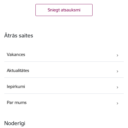
Sniegt atsauksmi
Kājene
Ātrās saites
Vakances
Aktualitātes
Iepirkumi
Par mums
Noderīgi