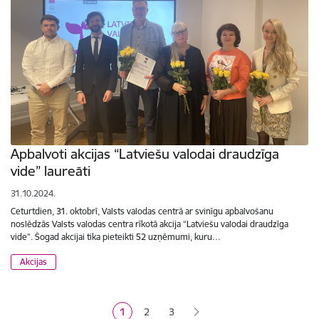
Apbalvoti akcijas “Latviešu valodai draudzīga
vide” laureāti
31.10.2024.
Ceturtdien, 31. oktobrī, Valsts valodas centrā ar svinīgu apbalvošanu
noslēdzās Valsts valodas centra rīkotā akcija “Latviešu valodai draudzīga
vide”. Šogad akcijai tika pieteikti 52 uzņēmumi, kuru…
Akcijas
Lapošana
1
2
3
Pašreizējā lapa
Lapa
Lapa