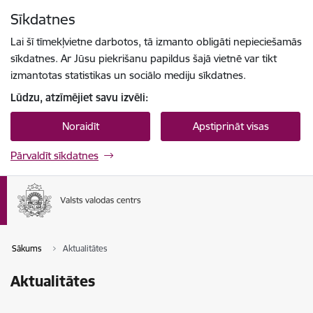
Pāriet uz lapas saturu
Sīkdatnes
Spied
lai meklētu
Enter
Lai šī tīmekļvietne darbotos, tā izmanto obligāti nepieciešamās
sīkdatnes. Ar Jūsu piekrišanu papildus šajā vietnē var tikt
izmantotas statistikas un sociālo mediju sīkdatnes.
Lūdzu, atzīmējiet savu izvēli:
Noraidīt
Apstiprināt visas
Pārvaldīt sīkdatnes
Sākums
Aktualitātes
Aktualitātes