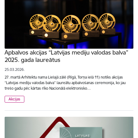
Apbalvos akcijas “Latvijas mediju valodas balva”
2025. gada laureātus
25.03.2026.
27. martā Arhitektu nama Lielajā zālē (Rīgā, Torņa ielā 11) notiks akcijas
“Latvijas mediju valodas balva” laureātu apbalvošanas ceremonija, ko jau
trešo gadu pēc kārtas rīko Nacionālā elektronisko…
Akcijas