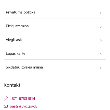
Privātuma politika
Piekļūstamība
Viegli lasīt
Lapas karte
Sīkdatņu izvēles maiņa
Kontakti
+371 67331814
E-pasts:
pasts@vvc.gov.lv