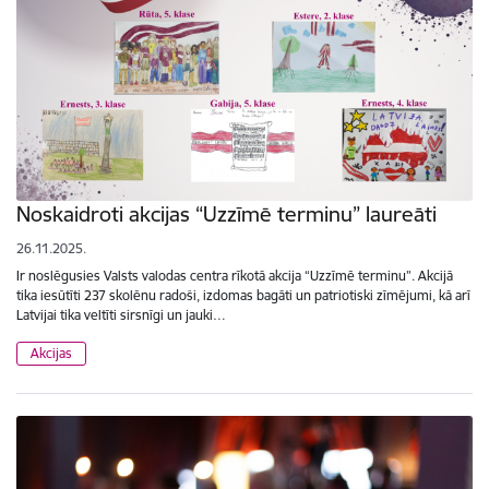
Noskaidroti akcijas “Uzzīmē terminu” laureāti
26.11.2025.
Ir noslēgusies Valsts valodas centra rīkotā akcija “Uzzīmē terminu”. Akcijā
tika iesūtīti 237 skolēnu radoši, izdomas bagāti un patriotiski zīmējumi, kā arī
Latvijai tika veltīti sirsnīgi un jauki…
Akcijas