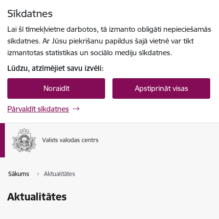
Pāriet uz lapas saturu
Sīkdatnes
Spied
lai meklētu
Enter
Lai šī tīmekļvietne darbotos, tā izmanto obligāti nepieciešamās
sīkdatnes. Ar Jūsu piekrišanu papildus šajā vietnē var tikt
izmantotas statistikas un sociālo mediju sīkdatnes.
Lūdzu, atzīmējiet savu izvēli:
Noraidīt
Apstiprināt visas
Pārvaldīt sīkdatnes
Sākums
Aktualitātes
Aktualitātes