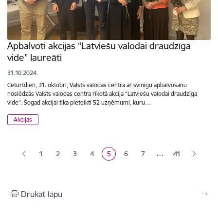
Apbalvoti akcijas “Latviešu valodai draudzīga
vide” laureāti
31.10.2024.
Ceturtdien, 31. oktobrī, Valsts valodas centrā ar svinīgu apbalvošanu
noslēdzās Valsts valodas centra rīkotā akcija “Latviešu valodai draudzīga
vide”. Šogad akcijai tika pieteikti 52 uzņēmumi, kuru…
Akcijas
Lapošana
…
1
2
3
4
5
6
7
41
Lapa
Lapa
Lapa
Pašreizējā lapa
Lapa
Lapa
Drukāt lapu