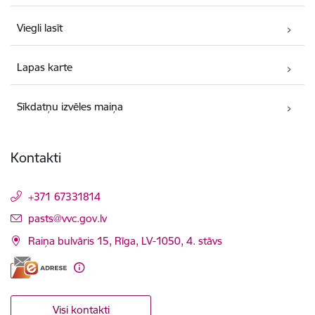
Viegli lasīt
Lapas karte
Sīkdatņu izvēles maiņa
Kontakti
+371 67331814
E-pasts:
pasts@vvc.gov.lv
Raiņa bulvāris 15, Rīga, LV-1050, 4. stāvs
Visi kontakti