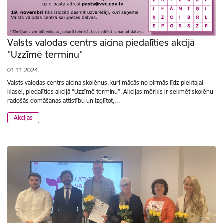
Valsts valodas centrs aicina piedalīties akcijā
"Uzzīmē terminu"
01.11.2024.
Valsts valodas centrs aicina skolēnus, kuri mācās no pirmās līdz piektajai
klasei, piedalīties akcijā “Uzzīmē terminu”. Akcijas mērķis ir sekmēt skolēnu
radošās domāšanas attīstību un izglītot,…
Akcijas