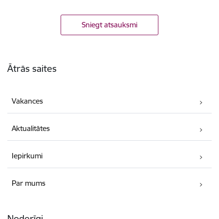
Sniegt atsauksmi
Kājene
Ātrās saites
Vakances
Aktualitātes
Iepirkumi
Par mums
Noderīgi