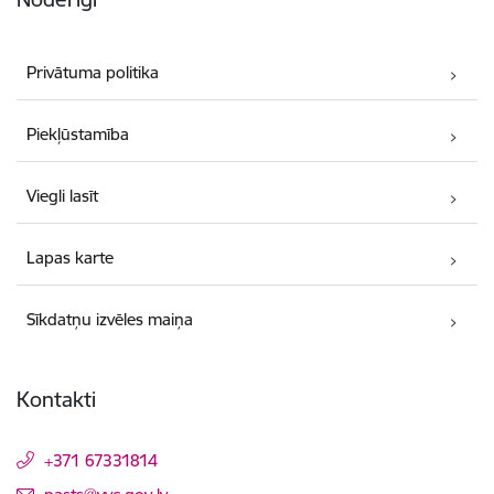
Privātuma politika
Piekļūstamība
Viegli lasīt
Lapas karte
Sīkdatņu izvēles maiņa
Kontakti
+371 67331814
E-pasts: