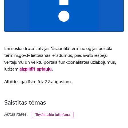
Lai noskaidrotu Latvijas Nacionālā terminoloģijas portāla
termini.gov.lv lietošanas ieradumus, piedāvāto iespēju
vērtējumu un veiktu portāla funkcionalitātes uzlabojumus,
lūdzam
aizpildīt aptauju
.
Atbildes gaidīsim līdz 22.augustam.
Saistītas tēmas
Aktualitātes:
Tiesību aktu tulkošana