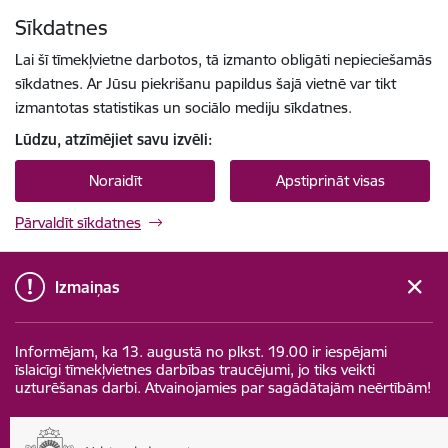
Pāriet uz lapas saturu
Sīkdatnes
Spied
lai meklētu
Enter
Lai šī tīmekļvietne darbotos, tā izmanto obligāti nepieciešamās
sīkdatnes. Ar Jūsu piekrišanu papildus šajā vietnē var tikt
izmantotas statistikas un sociālo mediju sīkdatnes.
Lūdzu, atzīmējiet savu izvēli:
Noraidīt
Apstiprināt visas
Pārvaldīt sīkdatnes
Izmaiņas
Informējam, ka 13. augustā no plkst. 19.00 ir iespējami
īslaicīgi tīmekļvietnes darbības traucējumi, jo tiks veikti
uzturēšanas darbi. Atvainojamies par sagādātajām neērtībām!