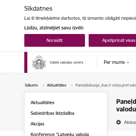
Pāriet uz lapas saturu
Sīkdatnes
Lai šī tīmekļvietne darbotos, tā izmanto obligāti nepiec
Lūdzu, atzīmējiet savu izvēli:
Noraidīt
Apstiprināt visas
Par mums
Sākums
Aktualitātes
Paneļdiskusija „Kas ir cieņa pret val
Paneļd
Aktualitātes
valodu
Sabiedrības līdzdalība
Atska
Akcijas
Konference “Latviešu valoda