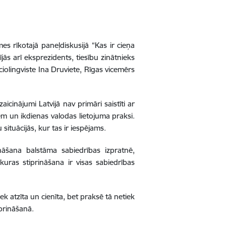
es rīkotajā paneļdiskusijā “Kas ir cieņa
ījās arī eksprezidents, tiesību zinātnieks
iolingviste Ina Druviete, Rīgas vicemērs
aicinājumi Latvijā nav primāri saistīti ar
m un ikdienas valodas lietojuma praksi.
 situācijās, kur tas ir iespējams.
prināšana balstāma sabiedrības izpratnē,
kuras stiprināšana ir visas sabiedrības
ek atzīta un cienīta, bet praksē tā netiek
iprināšanā.