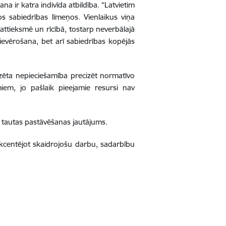
na ir katra indivīda atbildība. “Latvietim
sos sabiedrības līmeņos. Vienlaikus viņa
 attieksmē un rīcībā, tostarp neverbālajā
ievērošana, bet arī sabiedrības kopējās
lizēta nepieciešamība precizēt normatīvo
iem, jo pašlaik pieejamie resursi nav
n tautas pastāvēšanas jautājums.
 akcentējot skaidrojošu darbu, sadarbību