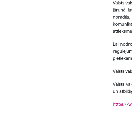
Valsts va
jārunā la
norādīja,
komunikāc
attieksme
Lai nodro
regulēju
pietiekam
Valsts va
Valsts va
un atbild
https://