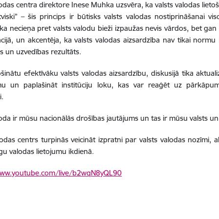
lodas centra direktore Inese Muhka uzsvēra, ka valsts valodas lietoša
tviski” – šis princips ir būtisks valsts valodas nostiprināšanai vi
 ka necieņa pret valsts valodu bieži izpaužas nevis vārdos, bet gan
ijā, un akcentēja, ka valsts valodas aizsardzība nav tikai normu 
s un uzvedības rezultāts.
šinātu efektīvāku valsts valodas aizsardzību, diskusijā tika aktua
mu un paplašināt institūciju loku, kas var reaģēt uz pārkāpum
i.
loda ir mūsu nacionālās drošības jautājums un tas ir mūsu valsts u
lodas centrs turpinās veicināt izpratni par valsts valodas nozīmi,
īgu valodas lietojumu ikdienā.
www.youtube.com/live/b2wqN8yQL90