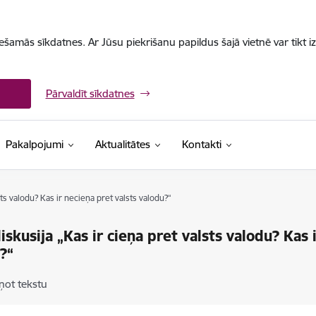
iešamās sīkdatnes. Ar Jūsu piekrišanu papildus šajā vietnē var tikt i
Pārvaldīt sīkdatnes
Pakalpojumi
Aktualitātes
Kontakti
sts valodu? Kas ir necieņa pret valsts valodu?“
iskusija „Kas ir cieņa pret valsts valodu? Kas 
?“
ņot tekstu