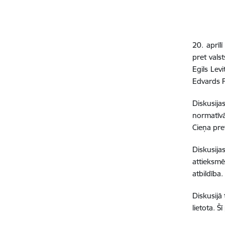
20. aprīl
pret vals
Egils Lev
Edvards R
Diskusija
normatīvā
Cieņa pret
Diskusija
attieksmē
atbildība.
Diskusijā 
lietota. Š