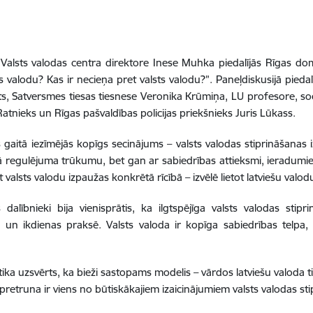
ī Valsts valodas centra direktore Inese Muhka piedalījās Rīgas dom
ts valodu? Kas ir necieņa pret valsts valodu?”. Paneļdiskusijā piedal
its, Satversmes tiesas tiesnese Veronika Krūmiņa, LU profesore, soc
atnieks un Rīgas pašvaldības policijas priekšnieks Juris Lūkass.
s gaitā iezīmējās kopīgs secinājums – valsts valodas stiprināšanas iz
 regulējuma trūkumu, bet gan ar sabiedrības attieksmi, ieradumie
 valsts valodu izpaužas konkrētā rīcībā – izvēlē lietot latviešu valodu
s dalībnieki bija vienisprātis, ka ilgtspējīga valsts valodas sti
 un ikdienas praksē. Valsts valoda ir kopīga sabiedrības telpa, 
tika uzsvērts, ka bieži sastopams modelis – vārdos latviešu valoda ti
ī pretruna ir viens no būtiskākajiem izaicinājumiem valsts valodas st