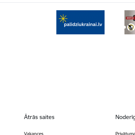
Kājene
Ātrās saites
Noderīg
Vakances
Privātuma