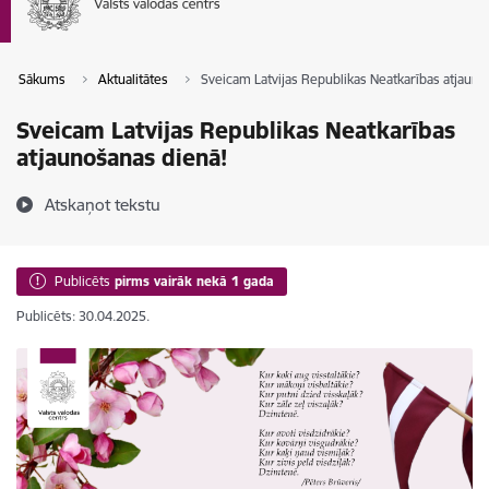
Sākums
Aktualitātes
Sveicam Latvijas Republikas Neatkarības atjauno
Sveicam Latvijas Republikas Neatkarības
atjaunošanas dienā!
Atskaņot tekstu
Publicēts
pirms vairāk nekā 1 gada
Publicēts: 30.04.2025.