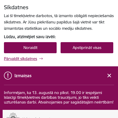
Pāriet uz lapas saturu
Sīkdatnes
Spied
lai meklētu
Enter
Lai šī tīmekļvietne darbotos, tā izmanto obligāti nepieciešamās
sīkdatnes. Ar Jūsu piekrišanu papildus šajā vietnē var tikt
izmantotas statistikas un sociālo mediju sīkdatnes.
Lūdzu, atzīmējiet savu izvēli:
Noraidīt
Apstiprināt visas
Pārvaldīt sīkdatnes
Izmaiņas
Informējam, ka 13. augustā no plkst. 19.00 ir iespējami
īslaicīgi tīmekļvietnes darbības traucējumi, jo tiks veikti
uzturēšanas darbi. Atvainojamies par sagādātajām neērtībām!