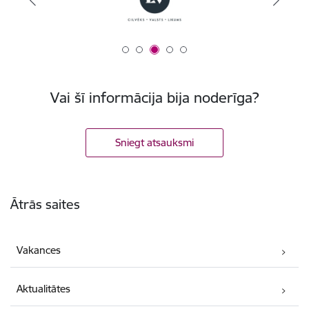
Vai šī informācija bija noderīga?
Sniegt atsauksmi
Kājene
Ātrās saites
Vakances
Aktualitātes