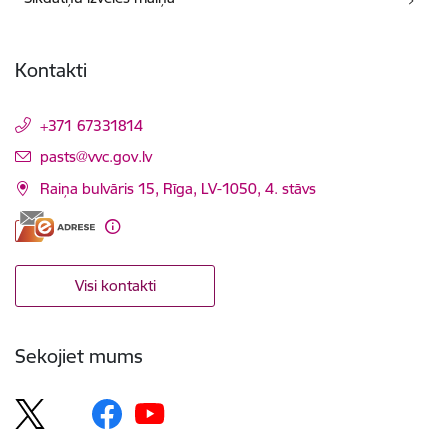
Kontakti
+371 67331814
E-pasts:
pasts@vvc.gov.lv
Raiņa bulvāris 15, Rīga, LV-1050, 4. stāvs
Visi kontakti
Sekojiet mums