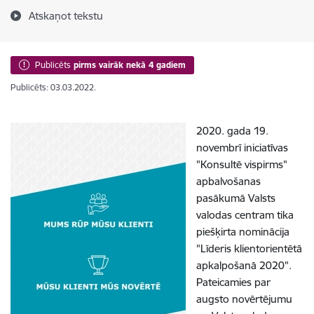
Atskaņot tekstu
Publicēts
pirms vairāk nekā 4 gadiem
Publicēts: 03.03.2022.
2020. gada 19.
novembrī iniciatīvas
"Konsultē vispirms"
apbalvošanas
pasākumā Valsts
valodas centram tika
piešķirta nominācija
"Līderis klientorientētā
apkalpošanā 2020".
Pateicamies par
augsto novērtējumu