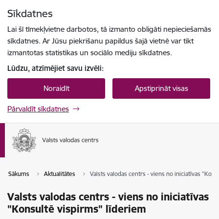
Pāriet uz lapas saturu
Sīkdatnes
Spied
lai meklētu
Enter
Lai šī tīmekļvietne darbotos, tā izmanto obligāti nepieciešamās
sīkdatnes. Ar Jūsu piekrišanu papildus šajā vietnē var tikt
izmantotas statistikas un sociālo mediju sīkdatnes.
Lūdzu, atzīmējiet savu izvēli:
Noraidīt
Apstiprināt visas
Pārvaldīt sīkdatnes
Sākums
Aktualitātes
Valsts valodas centrs - viens no iniciatīvas "Kon
Valsts valodas centrs - viens no iniciatīvas
"Konsultē vispirms" līderiem