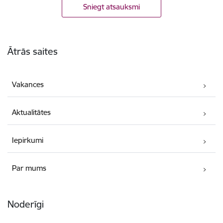
Sniegt atsauksmi
Kājene
Ātrās saites
Vakances
Aktualitātes
Iepirkumi
Par mums
Noderīgi