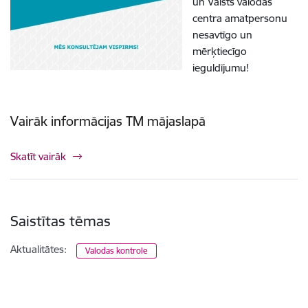
un Valsts valodas
centra amatpersonu
nesavtīgo un
mērķtiecīgo
ieguldījumu!
Vairāk informācijas TM mājaslapā
Skatīt vairāk
Saistītas tēmas
Aktualitātes:
Valodas kontrole