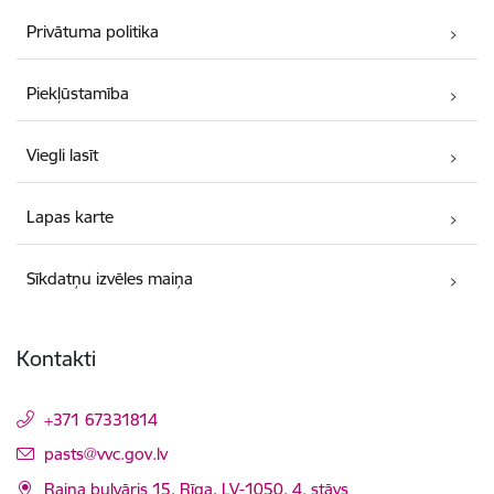
Privātuma politika
Piekļūstamība
Viegli lasīt
Lapas karte
Sīkdatņu izvēles maiņa
Kontakti
+371 67331814
E-pasts:
pasts@vvc.gov.lv
Raiņa bulvāris 15, Rīga, LV-1050, 4. stāvs