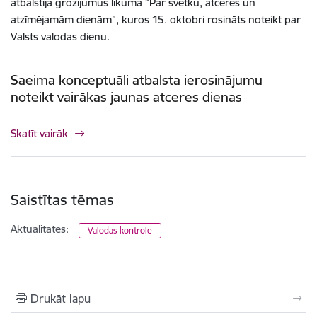
atbalstīja grozījumus likumā “Par svētku, atceres un
atzīmējamām dienām”, kuros 15. oktobri rosināts noteikt par
Valsts valodas dienu.
Saeima konceptuāli atbalsta ierosinājumu
noteikt vairākas jaunas atceres dienas
Skatīt vairāk
Saistītas tēmas
Aktualitātes:
Valodas kontrole
Drukāt lapu