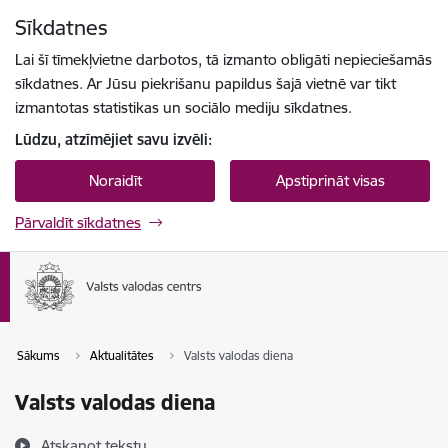
Pāriet uz lapas saturu
Sīkdatnes
Spied
lai meklētu
Enter
Lai šī tīmekļvietne darbotos, tā izmanto obligāti nepieciešamās
sīkdatnes. Ar Jūsu piekrišanu papildus šajā vietnē var tikt
izmantotas statistikas un sociālo mediju sīkdatnes.
Lūdzu, atzīmējiet savu izvēli:
Noraidīt
Apstiprināt visas
Pārvaldīt sīkdatnes
Sākums
Aktualitātes
Valsts valodas diena
Valsts valodas diena
Atskaņot tekstu