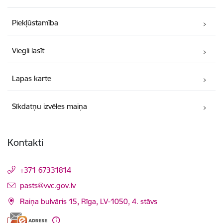
Piekļūstamība
Viegli lasīt
Lapas karte
Sīkdatņu izvēles maiņa
Kontakti
+371 67331814
E-pasts:
pasts@vvc.gov.lv
Raiņa bulvāris 15, Rīga, LV-1050, 4. stāvs