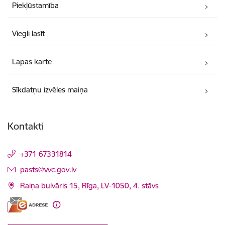
Piekļūstamība
Viegli lasīt
Lapas karte
Sīkdatņu izvēles maiņa
Kontakti
+371 67331814
E-pasts:
pasts@vvc.gov.lv
Raiņa bulvāris 15, Rīga, LV-1050, 4. stāvs