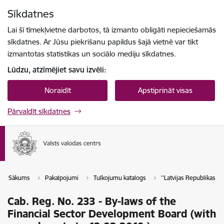
Pāriet uz lapas saturu
Sīkdatnes
Spied
lai meklētu
Enter
Lai šī tīmekļvietne darbotos, tā izmanto obligāti nepieciešamās
sīkdatnes. Ar Jūsu piekrišanu papildus šajā vietnē var tikt
izmantotas statistikas un sociālo mediju sīkdatnes.
Lūdzu, atzīmējiet savu izvēli:
Noraidīt
Apstiprināt visas
Pārvaldīt sīkdatnes
Sākums
Pakalpojumi
Tulkojumu katalogs
''Latvijas Republikas tie
Cab. Reg. No. 233 - By-laws of the
Financial Sector Development Board (with