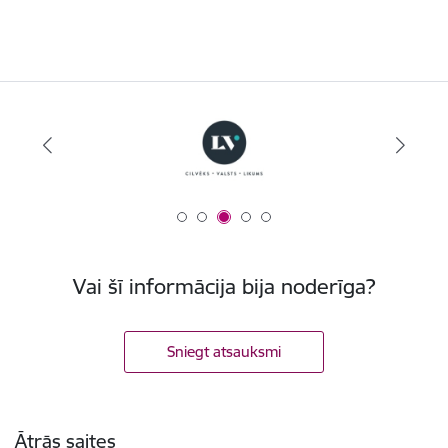
Vai šī informācija bija noderīga?
Sniegt atsauksmi
Kājene
Ātrās saites