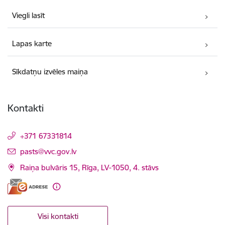
Viegli lasīt
Lapas karte
Sīkdatņu izvēles maiņa
Kontakti
+371 67331814
E-pasts:
pasts@vvc.gov.lv
Raiņa bulvāris 15, Rīga, LV-1050, 4. stāvs
Visi kontakti