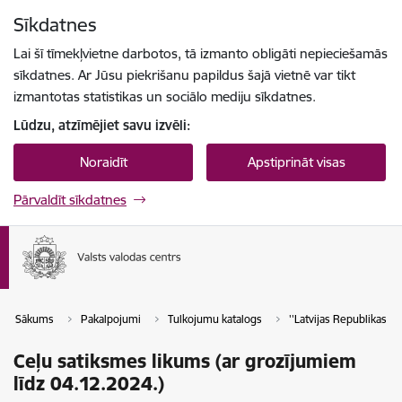
Pāriet uz lapas saturu
Sīkdatnes
Spied
lai meklētu
Enter
Lai šī tīmekļvietne darbotos, tā izmanto obligāti nepieciešamās
sīkdatnes. Ar Jūsu piekrišanu papildus šajā vietnē var tikt
izmantotas statistikas un sociālo mediju sīkdatnes.
Lūdzu, atzīmējiet savu izvēli:
Noraidīt
Apstiprināt visas
Pārvaldīt sīkdatnes
Sākums
Pakalpojumi
Tulkojumu katalogs
''Latvijas Republikas tie
Ceļu satiksmes likums (ar grozījumiem
līdz 04.12.2024.)