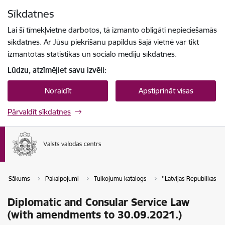
Pāriet uz lapas saturu
Sīkdatnes
Spied
lai meklētu
Enter
Lai šī tīmekļvietne darbotos, tā izmanto obligāti nepieciešamās
sīkdatnes. Ar Jūsu piekrišanu papildus šajā vietnē var tikt
izmantotas statistikas un sociālo mediju sīkdatnes.
Lūdzu, atzīmējiet savu izvēli:
Noraidīt
Apstiprināt visas
Pārvaldīt sīkdatnes
Sākums
Pakalpojumi
Tulkojumu katalogs
''Latvijas Republikas tie
Diplomatic and Consular Service Law
(with amendments to 30.09.2021.)