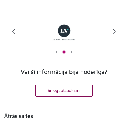
Vai šī informācija bija noderīga?
Sniegt atsauksmi
Kājene
Ātrās saites