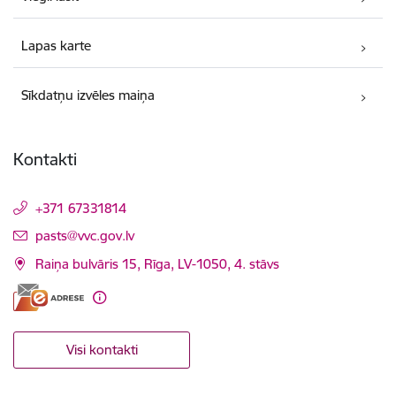
Lapas karte
Sīkdatņu izvēles maiņa
Kontakti
+371 67331814
E-pasts:
pasts@vvc.gov.lv
Raiņa bulvāris 15, Rīga, LV-1050, 4. stāvs
Visi kontakti