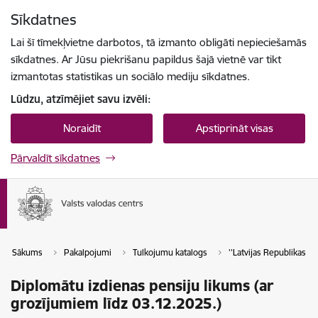
Pāriet uz lapas saturu
Sīkdatnes
Spied
lai meklētu
Enter
Lai šī tīmekļvietne darbotos, tā izmanto obligāti nepieciešamās
sīkdatnes. Ar Jūsu piekrišanu papildus šajā vietnē var tikt
izmantotas statistikas un sociālo mediju sīkdatnes.
Lūdzu, atzīmējiet savu izvēli:
Noraidīt
Apstiprināt visas
Pārvaldīt sīkdatnes
Sākums
Pakalpojumi
Tulkojumu katalogs
''Latvijas Republikas tie
Diplomātu izdienas pensiju likums (ar
grozījumiem līdz 03.12.2025.)