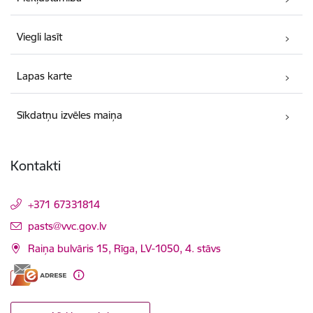
Viegli lasīt
Lapas karte
Sīkdatņu izvēles maiņa
Kontakti
+371 67331814
E-pasts:
pasts@vvc.gov.lv
Raiņa bulvāris 15, Rīga, LV-1050, 4. stāvs