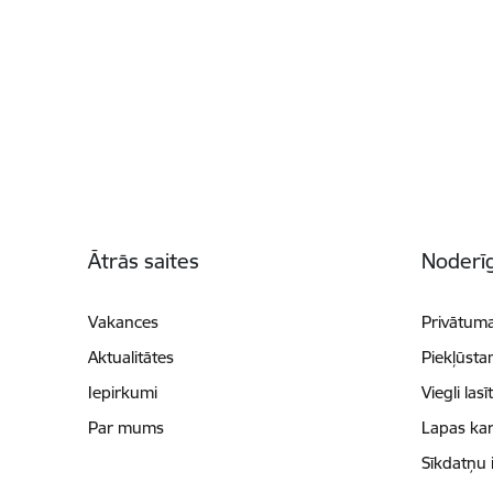
Kājene
Ātrās saites
Noderīg
Vakances
Privātuma
Aktualitātes
Piekļūsta
Iepirkumi
Viegli lasī
Par mums
Lapas kar
Sīkdatņu 