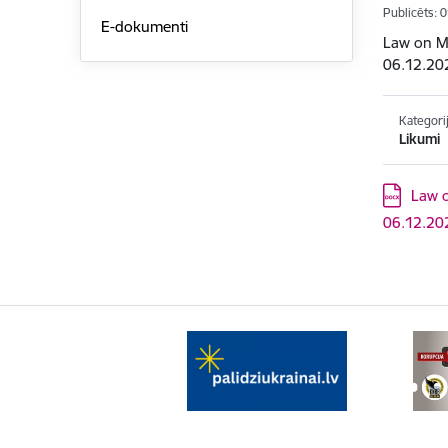
Publicēts: 
E-dokumenti
Law on M
06.12.20
Kategori
Likumi
Lejupielād
Law 
06.12.20