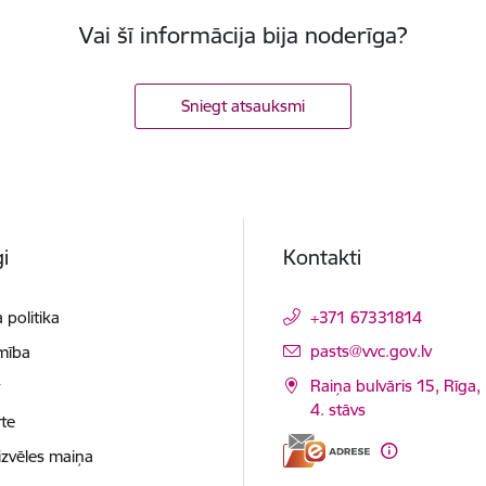
Vai šī informācija bija noderīga?
Sniegt atsauksmi
i
Kontakti
 politika
+371 67331814
E-pasts:
pasts@vvc.gov.lv
mība
Raiņa bulvāris 15, Rīga,
t
4. stāvs
te
izvēles maiņa