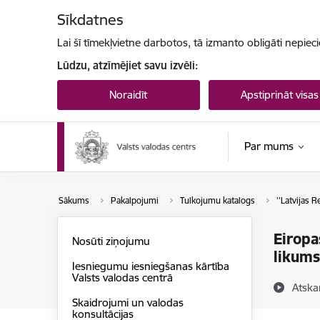
Pāriet uz lapas saturu
Sīkdatnes
Lai šī tīmekļvietne darbotos, tā izmanto obligāti nepiec
Lūdzu, atzīmējiet savu izvēli:
Noraidīt
Apstiprināt visas
Par mums
Sākums
Pakalpojumi
Tulkojumu katalogs
''Latvijas R
Eiropa
Nosūti ziņojumu
likums
Iesniegumu iesniegšanas kārtība
Valsts valodas centrā
Atska
Skaidrojumi un valodas
konsultācijas