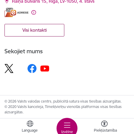
Raiņa bulvāris 15, Rīga, LV-1050, 4. stāvs
Visi kontakti
Sekojiet mums
© 2026 Valsts valodas centrs, publicētā satura visas tiesības aizsargātas.
© 2020 Valsts kanceleja, Tīmekļvietņu vienotās platformas visas tiesības
aizsargātas.
Language
Piekļūstamība
Izvēlne