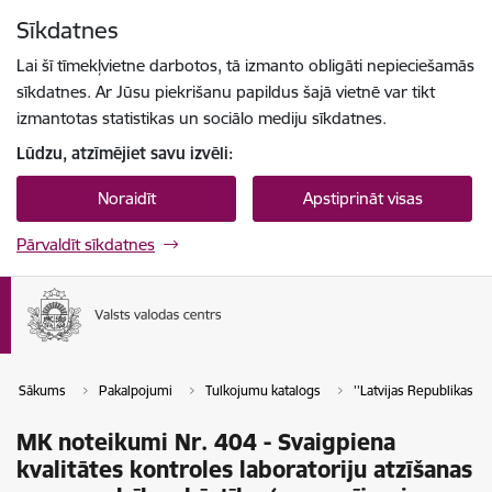
Pāriet uz lapas saturu
Sīkdatnes
Spied
lai meklētu
Enter
Lai šī tīmekļvietne darbotos, tā izmanto obligāti nepieciešamās
sīkdatnes. Ar Jūsu piekrišanu papildus šajā vietnē var tikt
izmantotas statistikas un sociālo mediju sīkdatnes.
Lūdzu, atzīmējiet savu izvēli:
Noraidīt
Apstiprināt visas
Pārvaldīt sīkdatnes
Sākums
Pakalpojumi
Tulkojumu katalogs
''Latvijas Republikas tie
MK noteikumi Nr. 404 - Svaigpiena
kvalitātes kontroles laboratoriju atzīšanas