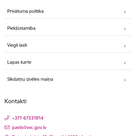
Privātuma politika
Piekļūstamība
Viegli lasīt
Lapas karte
Sīkdatņu izvēles maiņa
Kontakti
+371 67331814
E-pasts:
pasts@vvc.gov.lv