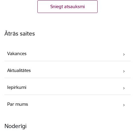
Sniegt atsauksmi
Kājene
Ātrās saites
Vakances
Aktualitātes
Iepirkumi
Par mums
Noderīgi