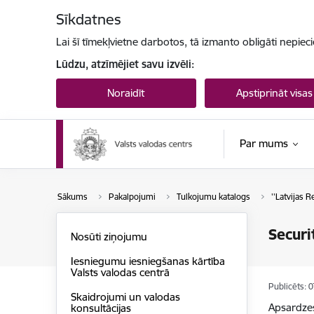
Pāriet uz lapas saturu
Sīkdatnes
Lai šī tīmekļvietne darbotos, tā izmanto obligāti nepiec
Lūdzu, atzīmējiet savu izvēli:
Noraidīt
Apstiprināt visas
Par mums
Sākums
Pakalpojumi
Tulkojumu katalogs
''Latvijas R
Securi
Nosūti ziņojumu
Iesniegumu iesniegšanas kārtība
Valsts valodas centrā
Publicēts: 
Skaidrojumi un valodas
Apsardzes
konsultācijas