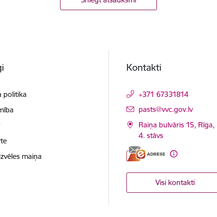
i
Kontakti
 politika
+371 67331814
E-pasts:
pasts@vvc.gov.lv
mība
Raiņa bulvāris 15, Rīga,
t
4. stāvs
te
izvēles maiņa
Visi kontakti