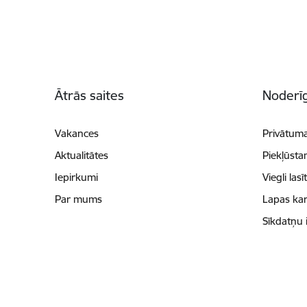
Kājene
Ātrās saites
Noderīg
Vakances
Privātuma
Aktualitātes
Piekļūsta
Iepirkumi
Viegli lasī
Par mums
Lapas kar
Sīkdatņu 