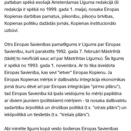
patlaban spēkā esošajā Amsterdamas Līguma redakcijā (šī
redakcija ir spēkā no 1999. gada 1. maija), nosaka Eiropas
Kopienas darbības pamatus, pilsonību, pilsoņu brīvības,
Kopienas politiku dažādās jomās, Kopienas institucionālo
uzbūvi.
Otrs Eiropas Savienības pamatlīgums ir Līgums par Eiropas
Savienību, kurš parakstīts 1992. gada 7. februārī Māstrihtā
(tādēļ to neoficiāli sauc arī par Māstrihtas Līgumu). Šis līgums
ir spēkā no 1993. gada 1. novembra. Ar to tika izveidota
Eiropas Savienība, kas sevī "ietver" Eiropas Kopienu. Ja
Eiropas Kopienas mērķis ir dalībvalstu integrācija ekonomikas
jomā (kuru dēvē arī par Eiropas integrācijas "pirmo pīlāru"),
tad Eiropas Savienība kā īpašs veidojums šo mērķi papildina
ar diviem jauniem (politiskiem) mērķiem - tā nosaka dalībvalstu
sadarbību ārpolitikā un drošības politikā (t.s. "otrais pīlārs") un
iekšpolitikā un tieslietās (t.s. "trešais pīlārs").
Abi minētie līgumi kopā veido šodienas Eiropas Savienības