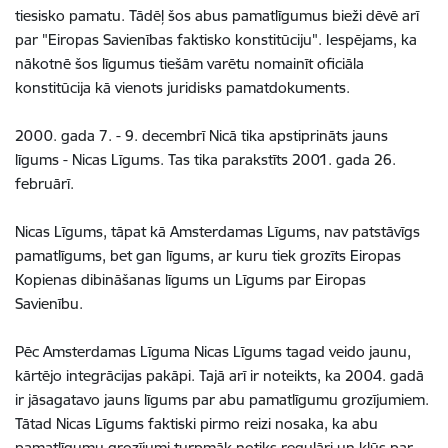
tiesisko pamatu. Tādēļ šos abus pamatlīgumus bieži dēvē arī
par "Eiropas Savienības faktisko konstitūciju". Iespējams, ka
nākotnē šos līgumus tiešām varētu nomainīt oficiāla
konstitūcija kā vienots juridisks pamatdokuments.
2000. gada 7. - 9. decembrī Nicā tika apstiprināts jauns
līgums - Nicas Līgums. Tas tika parakstīts 2001. gada 26.
februārī.
Nicas Līgums, tāpat kā Amsterdamas Līgums, nav patstāvīgs
pamatlīgums, bet gan līgums, ar kuru tiek grozīts Eiropas
Kopienas dibināšanas līgums un Līgums par Eiropas
Savienību.
Pēc Amsterdamas Līguma Nicas Līgums tagad veido jaunu,
kārtējo integrācijas pakāpi. Tajā arī ir noteikts, ka 2004. gadā
ir jāsagatavo jauns līgums par abu pamatlīgumu grozījumiem.
Tātad Nicas Līgums faktiski pirmo reizi nosaka, ka abu
pamatlīgumu grozījumi turpmāk notiks regulāri un kļūs par