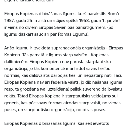
Eiropas Kopienas dibināšanas līgums, kurš parakstīts Romā
1957. gada 25. martā un stājies spēkā 1958. gada 1. janvārī,
ir viens no diviem Eiropas Savienības pamatlīgumiem. (Šo
līgumu dažkārt sauc arī par Romas Līgumu).
Ar šo līgumu ir izveidota supranacionāla organizācija - Eiropas
Kopiena. Tās pamatā ir līgums starp valstīm - Kopienas
dalībniecēm. Eiropas Kopiena nav parasta starptautiska
organizācija, jo tās kompetencē ir arī izdot savas tiesību
normas, kas dalībvalstīs darbojas tieši un nepastarpināti. Taču
Eiropas Kopiena nav arī federāla valsts, jo dibināšanas līgums
resp. tā grozīšana (vai uzteikšana) paliek suverēno dalībvalstu
rokās. Tātad Eiropas Kopiena ir starptautisks veidojums sui
generis, kas pēc savas formas atrodas starp valsti, no vienas
puses, un starptautisku organizāciju, no otras puses.
Eiropas Kopienas dibināšanas līgums, kas šeit ievietots