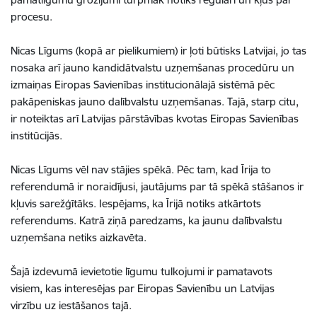
procesu.
Nicas Līgums (kopā ar pielikumiem) ir ļoti būtisks Latvijai, jo tas
nosaka arī jauno kandidātvalstu uzņemšanas procedūru un
izmaiņas Eiropas Savienības institucionālajā sistēmā pēc
pakāpeniskas jauno dalībvalstu uzņemšanas. Tajā, starp citu,
ir noteiktas arī Latvijas pārstāvības kvotas Eiropas Savienības
institūcijās.
Nicas Līgums vēl nav stājies spēkā. Pēc tam, kad Īrija to
referendumā ir noraidījusi, jautājums par tā spēkā stāšanos ir
kļuvis sarežģītāks. Iespējams, ka Īrijā notiks atkārtots
referendums. Katrā ziņā paredzams, ka jaunu dalībvalstu
uzņemšana netiks aizkavēta.
Šajā izdevumā ievietotie līgumu tulkojumi ir pamatavots
visiem, kas interesējas par Eiropas Savienību un Latvijas
virzību uz iestāšanos tajā.