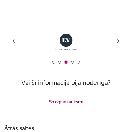
Vai šī informācija bija noderīga?
Sniegt atsauksmi
Kājene
Ātrās saites