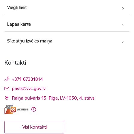
Viegli lasīt
Lapas karte
Sīkdatņu izvēles maiņa
Kontakti
+371 67331814
E-pasts:
pasts@vvc.gov.lv
Raiņa bulvāris 15, Rīga, LV-1050, 4. stāvs
Visi kontakti