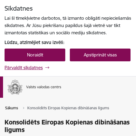
Pāriet uz lapas saturu
Sīkdatnes
Spied
lai meklētu
Enter
Lai šī tīmekļvietne darbotos, tā izmanto obligāti nepieciešamās
sīkdatnes. Ar Jūsu piekrišanu papildus šajā vietnē var tikt
izmantotas statistikas un sociālo mediju sīkdatnes.
Lūdzu, atzīmējiet savu izvēli:
Noraidīt
Apstiprināt visas
Pārvaldīt sīkdatnes
Sākums
Konsolidēts Eiropas Kopienas dibināšanas līgums
Konsolidēts Eiropas Kopienas dibināšanas
līgums