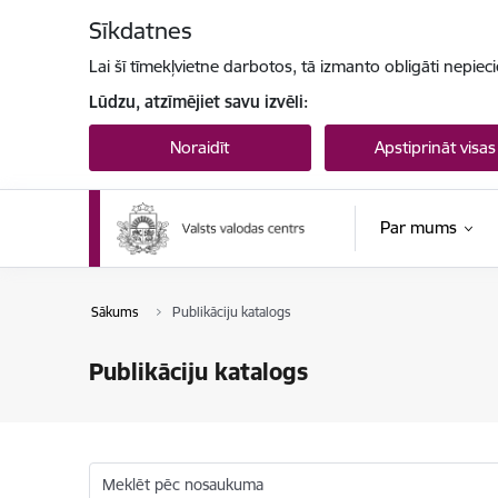
Pāriet uz lapas saturu
Sīkdatnes
Lai šī tīmekļvietne darbotos, tā izmanto obligāti nepiec
Lūdzu, atzīmējiet savu izvēli:
Noraidīt
Apstiprināt visas
Par mums
Sākums
Publikāciju katalogs
Publikāciju katalogs
Meklēt pēc nosaukuma