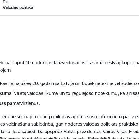
Tips
Valodas politika
ebruārī aprit 10 gadi kopš tā izveidošanas. Tas ir iemesls apkopot p
ļojam:
s risinājušies 20. gadsimtā Latvijā un būtiski ietekmē vēl šodienas
ikuma, Valsts valodas likuma un to regulējošo noteikumu, kā arī sa
ības pamatvirzienus.
gūtie secinājumi gan papildinās apritē esošo informāciju par valsts 
ces veicināšanā sabiedrībā, gan noderēs valodas politikas praktisko
aikā, kad sabiedrība apspriež Valsts prezidentes Vairas Vīķes-Freibe
ta amata kandidātam zināt valsts valodu. Sabiedrībā daudzi šo inicia