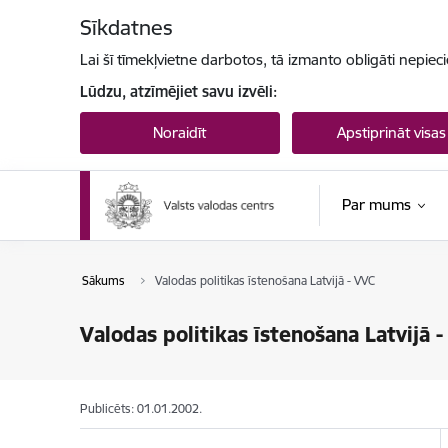
Pāriet uz lapas saturu
Sīkdatnes
Lai šī tīmekļvietne darbotos, tā izmanto obligāti nepiec
Lūdzu, atzīmējiet savu izvēli:
Noraidīt
Apstiprināt visas
Par mums
Sākums
Valodas politikas īstenošana Latvijā - VVC
Valodas politikas īstenošana Latvijā 
Publicēts: 01.01.2002.