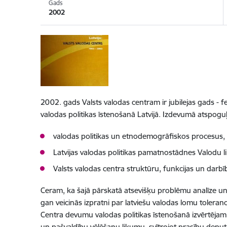
Gads
2002
2002. gads Valsts valodas centram ir jubilejas gads - f
valodas politikas īstenošanā Latvijā. Izdevumā atspogu
valodas politikas un etnodemogrāfiskos procesus, ka
Latvijas valodas politikas pamatnostādnes Valodu l
Valsts valodas centra struktūru, funkcijas un darb
Ceram, ka šajā pārskatā atsevišķu problēmu analīze un ie
gan veicinās izpratni par latviešu valodas lomu toleran
Centra devumu valodas politikas īstenošanā izvērtējam l
un pašvaldību vēlēšanu likumu, svītrojot prasību deputā