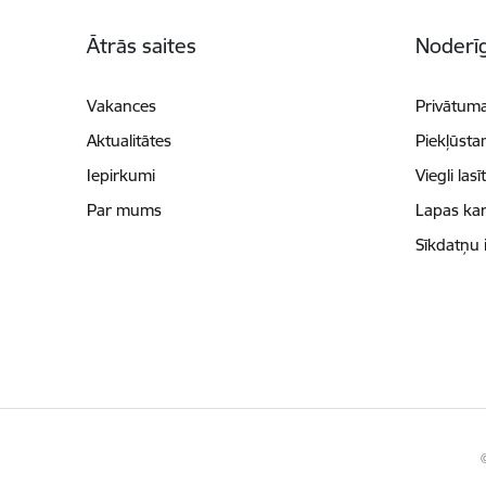
Kājene
Ātrās saites
Noderīg
Vakances
Privātuma
Aktualitātes
Piekļūsta
Iepirkumi
Viegli lasī
Par mums
Lapas kar
Sīkdatņu 
©