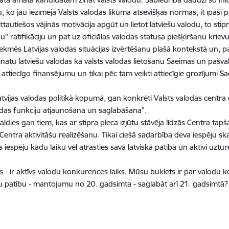
ko jau iezīmēja Valsts valodas likuma atsevišķas normas, it īpaši pa
tautiešos vājinās motivācija apgūt un lietot latviešu valodu, to stip
" ratifikāciju un pat uz oficiālas valodas statusa piešķiršanu krievu
ekmēs Latvijas valodas situācijas izvērtēšanu plašā kontekstā un, 
prinātu latviešu valodas kā valsts valodas lietošanu Saeimas un pašval
attiecīgo finansējumu un tikai pēc tam veikti attiecīgie grozījumi 
Latvijas valodas politikā kopumā, gan konkrēti Valsts valodas centra
odas funkciju atjaunošana un saglabāšana".
ldies gan tiem, kas ar stipra pleca izjūtu stāvēja līdzās Centra ta
tra aktivitāšu realizēšanu. Tikai ciešā sadarbība deva iespēju sk
spēju kādu laiku vēl atrasties savā latviskā patībā un aktīvi uzturē
ets - ir aktīvs valodu konkurences laiks. Mūsu buklets ir par valod
vu patību - mantojumu no 20. gadsimta - saglabāt arī 21. gadsimtā?