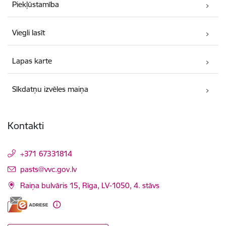
Piekļūstamība
Viegli lasīt
Lapas karte
Sīkdatņu izvēles maiņa
Kontakti
+371 67331814
E-pasts:
pasts@vvc.gov.lv
Raiņa bulvāris 15, Rīga, LV-1050, 4. stāvs