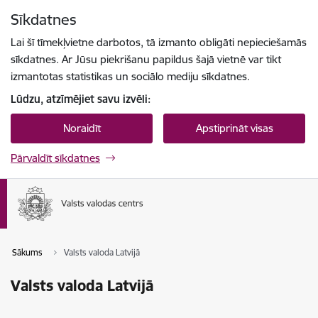
Pāriet uz lapas saturu
Sīkdatnes
Spied
lai meklētu
Enter
Lai šī tīmekļvietne darbotos, tā izmanto obligāti nepieciešamās
sīkdatnes. Ar Jūsu piekrišanu papildus šajā vietnē var tikt
izmantotas statistikas un sociālo mediju sīkdatnes.
Lūdzu, atzīmējiet savu izvēli:
Noraidīt
Apstiprināt visas
Pārvaldīt sīkdatnes
Sākums
Valsts valoda Latvijā
Valsts valoda Latvijā