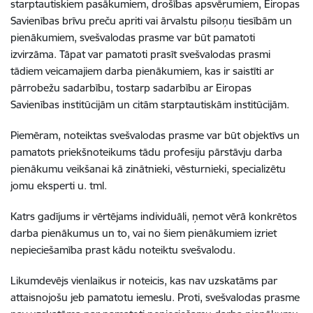
starptautiskiem pasākumiem, drošības apsvērumiem, Eiropas
Savienības brīvu preču apriti vai ārvalstu pilsoņu tiesībām un
pienākumiem, svešvalodas prasme var būt pamatoti
izvirzāma. Tāpat var pamatoti prasīt svešvalodas prasmi
tādiem veicamajiem darba pienākumiem, kas ir saistīti ar
pārrobežu sadarbību, tostarp sadarbību ar Eiropas
Savienības institūcijām un citām starptautiskām institūcijām.
Piemēram, noteiktas svešvalodas prasme var būt objektīvs un
pamatots priekšnoteikums tādu profesiju pārstāvju darba
pienākumu veikšanai kā zinātnieki, vēsturnieki, specializētu
jomu eksperti u. tml.
Katrs gadījums ir vērtējams individuāli, ņemot vērā konkrētos
darba pienākumus un to, vai no šiem pienākumiem izriet
nepieciešamība prast kādu noteiktu svešvalodu.
Likumdevējs vienlaikus ir noteicis, kas nav uzskatāms par
attaisnojošu jeb pamatotu iemeslu. Proti, svešvalodas prasme