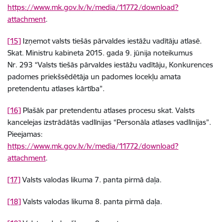
https://www.mk.gov.lv/lv/media/11772/download?
attachment
.
[15]
Izņemot valsts tiešās pārvaldes iestāžu vadītāju atlasē.
Skat. Ministru kabineta 2015. gada 9. jūnija noteikumus
Nr. 293 “Valsts tiešās pārvaldes iestāžu vadītāju, Konkurences
padomes priekšsēdētāja un padomes locekļu amata
pretendentu atlases kārtība”.
[16]
Plašāk par pretendentu atlases procesu skat. Valsts
kancelejas izstrādātās vadlīnijas “Personāla atlases vadlīnijas”.
Pieejamas:
https://www.mk.gov.lv/lv/media/11772/download?
attachment
.
[17]
Valsts valodas likuma 7. panta pirmā daļa.
[18]
Valsts valodas likuma 8. panta pirmā daļa.