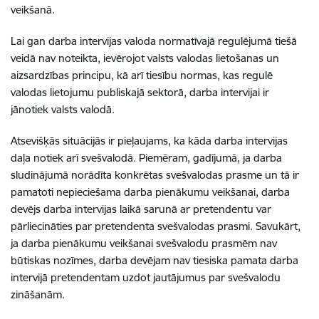
veikšanā.
Lai gan darba intervijas valoda normatīvajā regulējumā tiešā
veidā nav noteikta, ievērojot valsts valodas lietošanas un
aizsardzības principu, kā arī tiesību normas, kas regulē
valodas lietojumu publiskajā sektorā, darba intervijai ir
jānotiek valsts valodā.
Atsevišķās situācijās ir pieļaujams, ka kāda darba intervijas
daļa notiek arī svešvalodā. Piemēram, gadījumā, ja darba
sludinājumā norādīta konkrētas svešvalodas prasme un tā ir
pamatoti nepieciešama darba pienākumu veikšanai, darba
devējs darba intervijas laikā sarunā ar pretendentu var
pārliecināties par pretendenta svešvalodas prasmi. Savukārt,
ja darba pienākumu veikšanai svešvalodu prasmēm nav
būtiskas nozīmes, darba devējam nav tiesiska pamata darba
intervijā pretendentam uzdot jautājumus par svešvalodu
zināšanām.