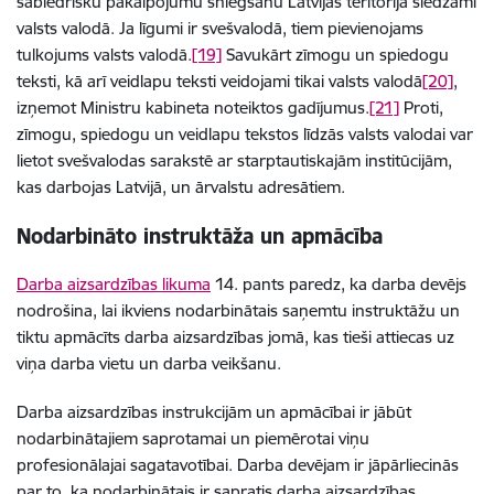
sabiedrisku pakalpojumu sniegšanu Latvijas teritorijā slēdzami
valsts valodā. Ja līgumi ir svešvalodā, tiem pievienojams
tulkojums valsts valodā.
[19]
Savukārt zīmogu un spiedogu
teksti, kā arī veidlapu teksti veidojami tikai valsts valodā
[20]
,
izņemot Ministru kabineta noteiktos gadījumus.
[21]
Proti,
zīmogu, spiedogu un veidlapu tekstos līdzās valsts valodai var
lietot svešvalodas sarakstē ar starptautiskajām institūcijām,
kas darbojas Latvijā, un ārvalstu adresātiem.
Nodarbināto instruktāža un apmācība
Darba aizsardzības likuma
14. pants paredz, ka darba devējs
nodrošina, lai ikviens nodarbinātais saņemtu instruktāžu un
tiktu apmācīts darba aizsardzības jomā, kas tieši attiecas uz
viņa darba vietu un darba veikšanu.
Darba aizsardzības instrukcijām un apmācībai ir jābūt
nodarbinātajiem saprotamai un piemērotai viņu
profesionālajai sagatavotībai. Darba devējam ir jāpārliecinās
par to, ka nodarbinātais ir sapratis darba aizsardzības