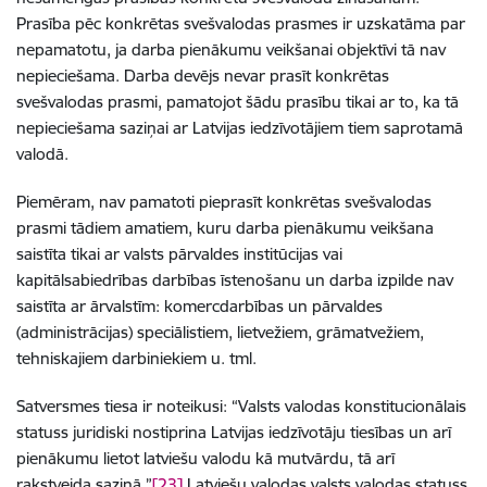
Prasība pēc konkrētas svešvalodas prasmes ir uzskatāma par
nepamatotu, ja darba pienākumu veikšanai objektīvi tā nav
nepieciešama. Darba devējs nevar prasīt konkrētas
svešvalodas prasmi, pamatojot šādu prasību tikai ar to, ka tā
nepieciešama saziņai ar Latvijas iedzīvotājiem tiem saprotamā
valodā.
Piemēram, nav pamatoti pieprasīt konkrētas svešvalodas
prasmi tādiem amatiem, kuru darba pienākumu veikšana
saistīta tikai ar valsts pārvaldes institūcijas vai
kapitālsabiedrības darbības īstenošanu un darba izpilde nav
saistīta ar ārvalstīm: komercdarbības un pārvaldes
(administrācijas) speciālistiem, lietvežiem, grāmatvežiem,
tehniskajiem darbiniekiem u. tml.
Satversmes tiesa ir noteikusi: “Valsts valodas konstitucionālais
statuss juridiski nostiprina Latvijas iedzīvotāju tiesības un arī
pienākumu lietot latviešu valodu kā mutvārdu, tā arī
rakstveida saziņā.”
[23]
Latviešu valodas valsts valodas statuss