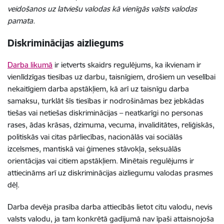
veidošanos uz latviešu valodas kā vienīgās valsts valodas
pamata.
Diskriminācijas aizliegums
Darba likumā
ir ietverts skaidrs regulējums, ka ikvienam ir
vienlīdzīgas tiesības uz darbu, taisnīgiem, drošiem un veselībai
nekaitīgiem darba apstākļiem, kā arī uz taisnīgu darba
samaksu, turklāt šīs tiesības ir nodrošināmas bez jebkādas
tiešas vai netiešas diskriminācijas – neatkarīgi no personas
rases, ādas krāsas, dzimuma, vecuma, invaliditātes, reliģiskās,
politiskās vai citas pārliecības, nacionālās vai sociālās
izcelsmes, mantiskā vai ģimenes stāvokļa, seksuālās
orientācijas vai citiem apstākļiem. Minētais regulējums ir
attiecināms arī uz diskriminācijas aizliegumu valodas prasmes
dēļ.
Darba devēja prasība darba attiecībās lietot citu valodu, nevis
valsts valodu, ja tam konkrētā gadījumā nav īpaši attaisnojoša