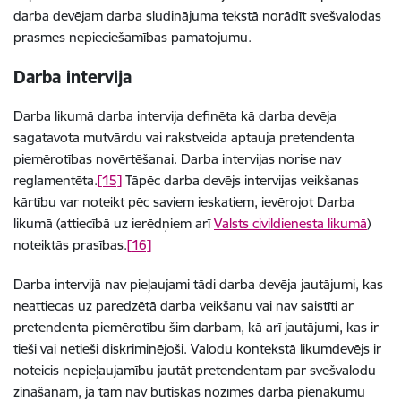
darba devējam darba sludinājuma tekstā norādīt svešvalodas
prasmes nepieciešamības pamatojumu.
Darba intervija
Darba likumā darba intervija definēta kā darba devēja
sagatavota mutvārdu vai rakstveida aptauja pretendenta
piemērotības novērtēšanai. Darba intervijas norise nav
reglamentēta.
[15]
Tāpēc darba devējs intervijas veikšanas
kārtību var noteikt pēc saviem ieskatiem, ievērojot Darba
likumā (attiecībā uz ierēdņiem arī
Valsts civildienesta likumā
)
noteiktās prasības.
[16]
Darba intervijā nav pieļaujami tādi darba devēja jautājumi, kas
neattiecas uz paredzētā darba veikšanu vai nav saistīti ar
pretendenta piemērotību šim darbam, kā arī jautājumi, kas ir
tieši vai netieši diskriminējoši. Valodu kontekstā likumdevējs ir
noteicis nepieļaujamību jautāt pretendentam par svešvalodu
zināšanām, ja tām nav būtiskas nozīmes darba pienākumu