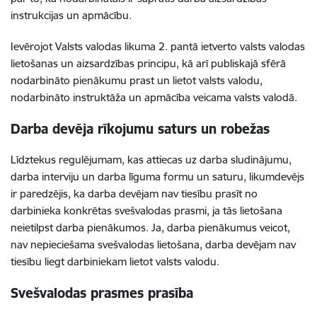
instrukcijas un apmācību.
Ievērojot Valsts valodas likuma 2. pantā ietverto valsts valodas
lietošanas un aizsardzības principu, kā arī publiskajā sfērā
nodarbināto pienākumu prast un lietot valsts valodu,
nodarbināto instruktāža un apmācība veicama valsts valodā
.
Darba devēja rīkojumu saturs un robežas
Līdztekus regulējumam, kas attiecas uz darba sludinājumu,
darba interviju un darba līguma formu un saturu, likumdevējs
ir paredzējis, ka
darba devējam nav tiesību prasīt no
darbinieka konkrētas svešvalodas prasmi, ja tās lietošana
neietilpst darba pienākumos. Ja, darba pienākumus veicot,
nav nepieciešama svešvalodas lietošana, darba devējam nav
tiesību liegt darbiniekam lietot valsts valodu.
Svešvalodas prasmes prasība