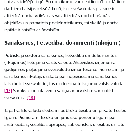
Latvijas iekšējā tirgū. Šo noteikumu var neattiecināt uz tādiem
darbiem Latvijas iekšējā tirgū, kur svešvalodas prasme ir
attiecīgā darba veikšanas vai attiecīgās nodarbošanās
objektīvs un pamatots priekšnoteikums, tai skaitā ja darba
izpilde ir saistīta ar ārvalstīm.
Sanāksmes, lietvedība, dokumenti (rīkojumi)
Publiskajā sektorā sanāksmēs, lietvedībā un dokumentos
(rīkojumos) lietojama valsts valoda. Atsevišķos izņēmuma
gadījumos pieļaujama svešvalodu izmantošana. Piemēram, ja
sanāksmes rīkotājs uzskata par nepieciešamu sanāksmes
laikā lietot svešvalodu, tas nodrošina tulkojumu valsts valodā.
[17]
Sarakste un cita veida saziņa ar ārvalstīm var notikt
svešvalodā.
[18]
Tāpat valsts valodā slēdzami publisko tiesību un privāto tiesību
līgumi. Piemēram, fizisko un juridisko personu līgumi par
ārstniecības, veselības aprūpes, sabiedriskās drošības un citu