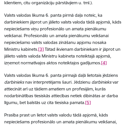
klientiem, citu organizāciju pārstāvjiem u. tml.).
Valsts valodas likuma 6. panta pirmā daļa noteic, ka
darbiniekiem jāprot un jālieto valsts valoda tādā apjomā, kāds
nepieciešams viņu profesionālo un amata pienākumu
veikšanai. Profesionālo un amata pienākumu veikšanai
nepieciešamo valsts valodas zināšanu apjomu nosaka
Ministru kabinets.
[3]
Tātad ikvienam darbiniekam ir jāprot un
jālieto valsts valoda Ministru kabineta noteiktajā apjomā,
izņemot normatīvajos aktos noteiktajos gadījumos.
[4]
Valsts valodas likuma 6. panta pirmajā daļā lietotais jēdziens
darbinieks
nav interpretējams šauri. Jēdzienu
darbinieks
var
attiecināt arī uz tādiem amatiem un profesijām, kurās
nodarbinātības tiesiskās attiecības netiek dibinātas ar darba
līgumu, bet balstās uz cita tiesiska pamata.
[5]
Prasība prast un lietot valsts valodu tādā apjomā, kāds
nepieciešams profesionālo un amata pienākumu veikšanai,