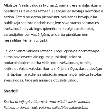
Atbilstoši Valsts valodas likuma 2. panta trešajai daļai likums
neattiecas uz valodu lietošanu Latvijas iedzīvotāju neoficiālajā
saziņā. Tātad no darba pienākumu veikšanas brīvajā laikā
publiskajā sektorā nodarbinātajiem savā starpā sarunāties
svešvalodā nav aizliegts (piemēram, kopīgi pusdienojot,
sarunājoties par vispārīgām, ar darba pienākumiem
nesaistītām tēmām u. tml.).
Lai gan valsts valodas lietošanu regulējošajos normatīvajos
aktos nav ietverts aizliegums publiskajā sektorā
nodarbinātajiem darba vidē lietot svešvalodas, tomēr,
ievērojot Valsts valodas likuma mērķi un jēgu, darba devējam
ir jārūpējas, lai ikdienas situācijās nepamatoti netiktu lietotas
svešvalodas, tādējādi aizsargājot valsts valodu.
Svarīgi!
Darba devēja pienākums ir nodrošināt valsts valodas
lietošanu darba vidē, veicinot saliedētas sabiedrības