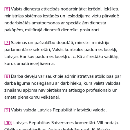
[6]
Valsts dienesta attiecībās nodarbinātie: ierēdņi, Iekšlietu
ministrijas sistēmas iestādēs un Ieslodzījuma vietu pārvaldē
nodarbinātās amatpersonas ar speciālajām dienesta
pakāpēm, militārajā dienestā dienošie, prokurori.
[7]
Saeimas un pašvaldību deputāti, ministri, ministriju
parlamentārie sekretāri, Valsts kontroles padomes locekļi,
Latvijas Bankas padomes locekļi u. c. Kā arī iestāžu vadītāji,
kurus amatā ieceļ Saeima.
[8]
Darba devēju var saukt pie administratīvās atbildības par
darba līguma noslēgšanu ar darbinieku, kura valsts valodas
zināšanu apjoms nav pietiekams attiecīgo profesionālo un
amata pienākumu veikšanai.
[9]
Valsts valoda Latvijas Republikā ir latviešu valoda.
[10]
Latvijas Republikas Satversmes komentāri. VIII nodaļa.
Cilvēka pamattiesības. Autoru kolektīvs prof. R. Baloža