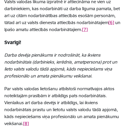
Valsts valodas likuma izpratnē ir attiecināma ne vien uz
darbiniekiem, kas nodarbināti uz darba līguma pamata, bet
arī uz citām nodarbinātības attiecībās esošām personām,
tātad arī uz valsts dienesta attiecībās nodarbinātajiem
[6]
un
īpašo amatu attiecībās nodarbinātajiem.
[7]
Svarīgi!
Darba devēja pienākums ir nodrošināt, ka ikviens
nodarbinātais (darbinieks, ierēdnis, amatpersona) prot un
lieto valsts valodu tādā apjomā, kāds nepieciešams viņa
profesionālo un amata pienākumu veikšanai.
Par valsts valodas lietošanu atbilstoši normatīvajos aktos
noteiktajām prasībām ir atbildīgs pats nodarbinātais.
Vienlaikus arī darba devējs ir atbildīgs, lai ikviens
nodarbinātais prastu un lietotu valsts valodu tādā apjomā,
kāds nepieciešams viņa profesionālo un amata pienākumu
veikšanai.
[8]