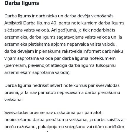
Darba līgums
Darba līgums ir darbinieka un darba devēja vienošanās.
Atbilstoši Darba likuma 40. panta noteikumiem
darba līgums
slēdzams valsts valodā.
Arī gadījumā, ja tiek nodarbināts
ārzemnieks, darba līgums sagatavojams valsts valodā un, ja
ārzemnieks pietiekamā apjomā nepārvalda valsts valodu,
darba devējam ir pienākums rakstveidā informēt darbinieku
viņam saprotamā valodā par darba līguma noteikumiem
(piemēram, pievienojot
attiecīgā darba līguma tulkojumu
ārzemniekam saprotamā valodā).
Darba līgumā nedrīkst ietvert noteikumus par svešvalodas
prasmi, ja tā nav pamatoti nepieciešama darba pienākumu
veikšanai.
Svešvalodas prasme nav uzskatāma par pamatoti
nepieciešamu darba pienākumu veikšanai, ja darbs saistīts ar
preču ražošanu, pakalpojumu sniegšanu vai citām darbībām