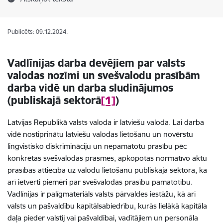
Publicēts: 09.12.2024.
Vadlīnijas darba devējiem par valsts
valodas nozīmi un svešvalodu prasībām
darba vidē un darba sludinājumos
(publiskajā sektorā
[1]
)
Latvijas Republikā valsts valoda ir latviešu valoda. Lai darba
vidē nostiprinātu latviešu valodas lietošanu un novērstu
lingvistisko diskrimināciju un nepamatotu prasību pēc
konkrētas svešvalodas prasmes, apkopotas normatīvo aktu
prasības attiecībā uz valodu lietošanu publiskajā sektorā, kā
arī ietverti piemēri par svešvalodas prasību pamatotību.
Vadlīnijas ir palīgmateriāls valsts pārvaldes iestāžu, kā arī
valsts un pašvaldību kapitālsabiedrību, kurās lielākā kapitāla
daļa pieder valstij vai pašvaldībai, vadītājiem un personāla