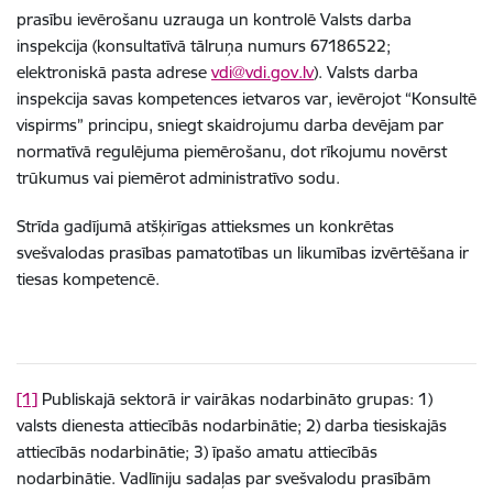
prasību ievērošanu uzrauga un kontrolē Valsts darba
inspekcija (konsultatīvā tālruņa numurs 67186522;
elektroniskā pasta adrese
vdi@vdi.gov.lv
). Valsts darba
inspekcija savas kompetences ietvaros var, ievērojot “Konsultē
vispirms” principu, sniegt skaidrojumu darba devējam par
normatīvā regulējuma piemērošanu, dot rīkojumu novērst
trūkumus vai piemērot administratīvo sodu.
Strīda gadījumā atšķirīgas attieksmes un konkrētas
svešvalodas prasības pamatotības un likumības izvērtēšana ir
tiesas kompetencē.
[1]
Publiskajā sektorā ir vairākas nodarbināto grupas: 1)
valsts dienesta attiecībās nodarbinātie; 2) darba tiesiskajās
attiecībās nodarbinātie; 3) īpašo amatu attiecībās
nodarbinātie. Vadlīniju sadaļas par svešvalodu prasībām