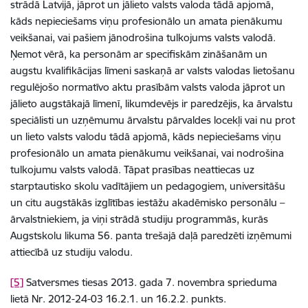
strādā Latvijā, jāprot un jālieto valsts valoda tādā apjomā,
kāds nepieciešams viņu profesionālo un amata pienākumu
veikšanai, vai pašiem jānodrošina tulkojums valsts valodā.
Ņemot vērā, ka personām ar specifiskām zināšanām un
augstu kvalifikācijas līmeni saskaņā ar valsts valodas lietošanu
regulējošo normatīvo aktu prasībām valsts valoda jāprot un
jālieto augstākajā līmenī, likumdevējs ir paredzējis, ka ārvalstu
speciālisti un uzņēmumu ārvalstu pārvaldes locekļi vai nu prot
un lieto valsts valodu tādā apjomā, kāds nepieciešams viņu
profesionālo un amata pienākumu veikšanai, vai nodrošina
tulkojumu valsts valodā. Tāpat prasības neattiecas uz
starptautisko skolu vadītājiem un pedagogiem, universitāšu
un citu augstākās izglītības iestāžu akadēmisko personālu –
ārvalstniekiem, ja viņi strādā studiju programmās, kurās
Augstskolu likuma 56. panta trešajā daļā paredzēti izņēmumi
attiecībā uz studiju valodu.
[5]
Satversmes tiesas 2013. gada 7. novembra sprieduma
lietā Nr. 2012-24-03 16.2.1. un 16.2.2. punkts.