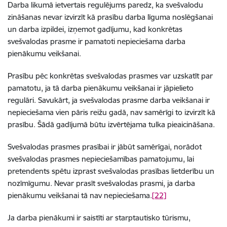
Darba likumā ietvertais regulējums paredz, ka svešvalodu
zināšanas nevar izvirzīt kā prasību darba līguma noslēgšanai
un darba izpildei,
izņemot gadījumu, kad konkrētas
svešvalodas prasme ir pamatoti nepieciešama darba
pienākumu veikšanai.
Prasību pēc konkrētas svešvalodas prasmes var uzskatīt par
pamatotu, ja tā darba pienākumu veikšanai ir jāpielieto
regulāri. Savukārt, ja svešvalodas prasme darba veikšanai ir
nepieciešama vien pāris reižu gadā, nav samērīgi to izvirzīt kā
prasību. Šādā gadījumā būtu izvērtējama tulka pieaicināšana.
Svešvalodas prasmes prasībai ir jābūt samērīgai, norādot
svešvalodas prasmes nepieciešamības pamatojumu, lai
pretendents spētu izprast svešvalodas prasības lietderību un
nozīmīgumu. Nevar prasīt svešvalodas prasmi, ja darba
pienākumu veikšanai tā nav nepieciešama.
[22]
Ja darba pienākumi ir saistīti ar starptautisko tūrismu,