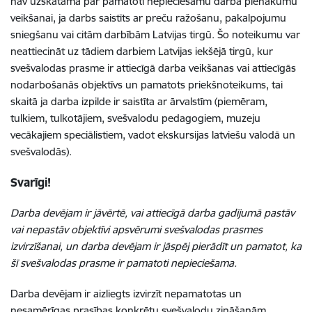
nav uzskatāma par pamatoti nepieciešamu darba pienākumu
veikšanai, ja darbs saistīts ar preču ražošanu, pakalpojumu
sniegšanu vai citām darbībām Latvijas tirgū. Šo noteikumu var
neattiecināt uz tādiem darbiem Latvijas iekšējā tirgū, kur
svešvalodas prasme ir attiecīgā darba veikšanas vai attiecīgās
nodarbošanās objektīvs un pamatots priekšnoteikums, tai
skaitā ja darba izpilde ir saistīta ar ārvalstīm (piemēram,
tulkiem, tulkotājiem, svešvalodu pedagogiem, muzeju
vecākajiem speciālistiem, vadot ekskursijas latviešu valodā un
svešvalodās).
Svarīgi!
Darba devējam ir jāvērtē, vai attiecīgā darba gadījumā pastāv
vai nepastāv objektīvi apsvērumi svešvalodas prasmes
izvirzīšanai, un darba devējam ir jāspēj pierādīt un pamatot, ka
šī svešvalodas prasme ir pamatoti nepieciešama.
Darba devējam ir aizliegts izvirzīt nepamatotas un
nesamērīgas prasības konkrētu svešvalodu zināšanām.