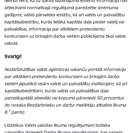
Ņemot vērā, ka uz darba sludinājumā ietverto informāciju nav
attiecināmi normatīvajā regulējumā paredzētie izņēmuma
gadījumi, valsts pārvaldes iestāžu, kā arī valsts un pašvaldību
kapitālsabiedrību, kurās lielākā kapitāla daļa pieder valstij vai
pašvaldībai, informācija par atklātiem pretendentu
konkursiem uz brīvajām darba vietām publicējama tikai valsts
valodā.
Svarīgi!
Nodarbinātības valsts aģentūras vakanču portālā informāciju
par atklātiem pretendentu konkursiem uz brīvajām darba
vietām jāpublicē visām valsts un pašvaldību institūcijām, kā arī
kapitālsabiedrībām, kurās valsts vai pašvaldības daļa
pamatkapitālā atsevišķi vai kopumā pārsniedz 50 procentus
(to nosaka Bezdarbnieku un darba meklētāju atbalsta likuma
1
8.
pants).
Līdztekus Valsts valodas likuma regulējumam būtiska
uzmanība jāpievērš Darba likuma regulējumam, kas paredz