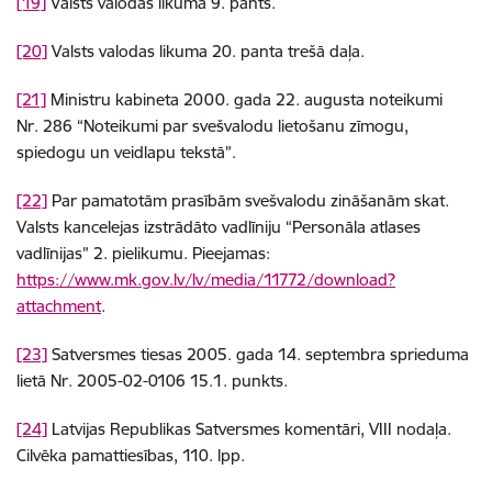
[19]
Valsts valodas likuma 9. pants.
[20]
Valsts valodas likuma 20. panta trešā daļa.
[21]
Ministru kabineta 2000. gada 22. augusta noteikumi
Nr. 286 “Noteikumi par svešvalodu lietošanu zīmogu,
spiedogu un veidlapu tekstā”.
[22]
Par pamatotām prasībām svešvalodu zināšanām skat.
Valsts kancelejas izstrādāto vadlīniju “Personāla atlases
vadlīnijas” 2. pielikumu. Pieejamas:
https://www.mk.gov.lv/lv/media/11772/download?
attachment
.
[23]
Satversmes tiesas 2005. gada 14. septembra sprieduma
lietā Nr. 2005-02-0106 15.1. punkts.
[24]
Latvijas
Republikas Satversmes komentāri, VIII nodaļa.
Cilvēka pamattiesības, 110. lpp.