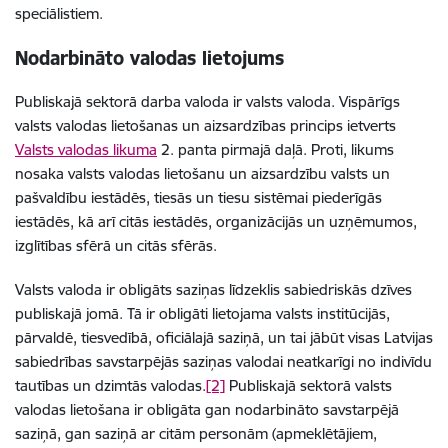
speciālistiem.
Nodarbināto valodas lietojums
Publiskajā sektorā darba valoda ir valsts valoda. Vispārīgs
valsts valodas lietošanas un aizsardzības princips ietverts
Valsts valodas likuma
2. panta pirmajā daļā. Proti, likums
nosaka valsts valodas lietošanu un aizsardzību valsts un
pašvaldību iestādēs, tiesās un tiesu sistēmai piederīgās
iestādēs, kā arī citās iestādēs, organizācijās un uzņēmumos,
izglītības sfērā un citās sfērās.
Valsts valoda ir obligāts saziņas līdzeklis sabiedriskās dzīves
publiskajā jomā. Tā ir obligāti lietojama valsts institūcijās,
pārvaldē, tiesvedībā, oficiālajā saziņā, un tai jābūt visas Latvijas
sabiedrības savstarpējās saziņas valodai neatkarīgi no indivīdu
tautības un dzimtās valodas.
[2]
Publiskajā sektorā valsts
valodas lietošana ir obligāta gan nodarbināto savstarpējā
saziņā, gan saziņā ar citām personām (apmeklētājiem,