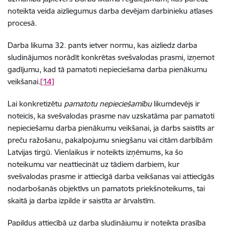
noteikta veida aizliegumus darba devējam darbinieku atlases
procesā.
Darba likuma 32. pants ietver normu, kas aizliedz darba
sludinājumos norādīt konkrētas svešvalodas prasmi, izņemot
gadījumu, kad tā pamatoti nepieciešama darba pienākumu
veikšanai.
[14]
Lai konkretizētu
pamatotu nepieciešamību
likumdevējs ir
noteicis, ka svešvalodas prasme nav uzskatāma par pamatoti
nepieciešamu darba pienākumu veikšanai, ja darbs saistīts ar
preču ražošanu, pakalpojumu sniegšanu vai citām darbībām
Latvijas tirgū. Vienlaikus ir noteikts izņēmums, ka šo
noteikumu var neattiecināt uz tādiem darbiem, kur
svešvalodas prasme ir attiecīgā darba veikšanas vai attiecīgās
nodarbošanās objektīvs un pamatots priekšnoteikums, tai
skaitā ja darba izpilde ir saistīta ar ārvalstīm.
Papildus attiecībā uz darba sludinājumu ir noteikta prasība