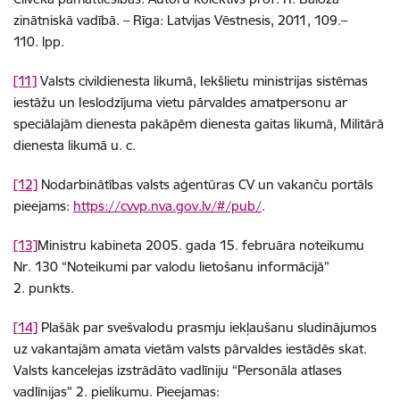
zinātniskā vadībā. – Rīga: Latvijas Vēstnesis, 2011, 109.–
110. lpp.
[11]
Valsts civildienesta likumā, Iekšlietu ministrijas sistēmas
iestāžu un Ieslodzījuma vietu pārvaldes amatpersonu ar
speciālajām dienesta pakāpēm dienesta gaitas likumā, Militārā
dienesta likumā u. c.
[12]
Nodarbinātības valsts aģentūras CV un vakanču portāls
pieejams:
https://cvvp.nva.gov.lv/#/pub/
.
[13]
Ministru kabineta 2005. gada 15. februāra noteikumu
Nr. 130 “Noteikumi par valodu lietošanu informācijā”
2. punkts.
[14]
Plašāk par svešvalodu prasmju iekļaušanu sludinājumos
uz vakantajām amata vietām valsts pārvaldes iestādēs skat.
Valsts kancelejas izstrādāto vadlīniju “Personāla atlases
vadlīnijas” 2. pielikumu. Pieejamas: