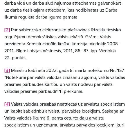
darba vidē un darba sludinājumos attiecināmas galvenokārt
uz darba tiesiskajām attiecībām, kas nodibinātas uz Darba
likumā regulētā darba līguma pamata.
[2]
Par sabiedrisko elektronisko plašsaziņas līdzekļu tiesisko
regulējumu demokrātiskas valsts iekārtā. Grām.: Valsts
prezidenta Konstitucionālo tiesību komisija. Viedokļi: 2008–
2011. Rīga: Latvijas Vēstnesis, 2011, 86.–87. lpp. Viedokļa
22. punkts.
[3]
Ministru kabineta 2022. gada 8. marta noteikumu Nr. 157
“Noteikumi par valsts valodas zināšanu apjomu, valsts valodas
prasmes pārbaudes kārtību un valsts nodevu par valsts
valodas prasmes pārbaudi” 1. pielikums.
[4]
Valsts valodas prasības neattiecas uz ārvalstu speciālistiem
un kapitālsabiedrību ārvalstu pārvaldes locekļiem. Saskaņā ar
Valsts valodas likuma 6. panta ceturto daļu ārvalstu
speciālistiem un uzņēmumu ārvalstu pārvaldes locekļiem, kuri