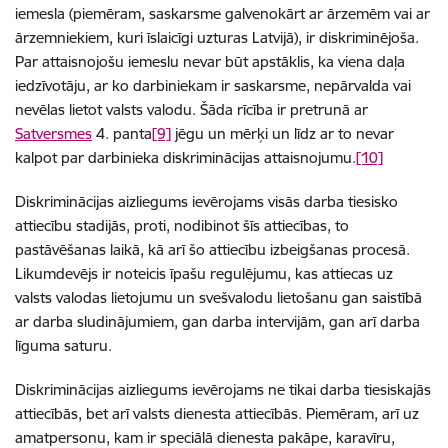
iemesla (piemēram, saskarsme galvenokārt ar ārzemēm vai ar
ārzemniekiem, kuri īslaicīgi uzturas Latvijā), ir diskriminējoša.
Par attaisnojošu iemeslu nevar būt apstāklis, ka viena daļa
iedzīvotāju, ar ko darbiniekam ir saskarsme, nepārvalda vai
nevēlas lietot valsts valodu. Šāda rīcība ir pretrunā ar
Satversmes
4. panta
[9]
jēgu un mērķi un līdz ar to nevar
kalpot par darbinieka diskriminācijas attaisnojumu.
[10]
Diskriminācijas aizliegums ievērojams visās darba tiesisko
attiecību stadijās, proti, nodibinot šīs attiecības, to
pastāvēšanas laikā, kā arī šo attiecību izbeigšanas procesā.
Likumdevējs ir noteicis īpašu regulējumu, kas attiecas uz
valsts valodas lietojumu un svešvalodu lietošanu gan saistībā
ar darba sludinājumiem, gan darba intervijām, gan arī darba
līguma saturu.
Diskriminācijas aizliegums ievērojams ne tikai darba tiesiskajās
attiecībās, bet arī valsts dienesta attiecībās. Piemēram, arī uz
amatpersonu, kam ir speciālā dienesta pakāpe, karavīru,