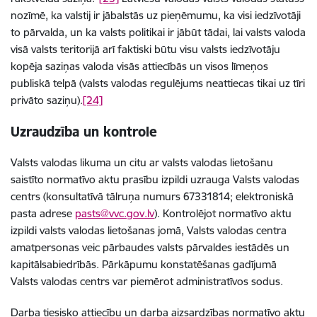
nozīmē, ka valstij ir jābalstās uz pieņēmumu, ka visi iedzīvotāji
to pārvalda, un ka valsts politikai ir jābūt tādai, lai valsts valoda
visā valsts teritorijā arī faktiski būtu visu valsts iedzīvotāju
kopēja saziņas valoda visās attiecībās un visos līmeņos
publiskā telpā (valsts valodas regulējums neattiecas tikai uz tīri
privāto saziņu).
[24]
Uzraudzība un kontrole
Valsts valodas likuma un citu ar valsts valodas lietošanu
saistīto normatīvo aktu prasību izpildi uzrauga Valsts valodas
centrs (konsultatīvā tālruņa numurs 67331814; elektroniskā
pasta adrese
pasts@vvc.gov.lv
). Kontrolējot normatīvo aktu
izpildi valsts valodas lietošanas jomā, Valsts valodas centra
amatpersonas veic pārbaudes valsts pārvaldes iestādēs un
kapitālsabiedrībās. Pārkāpumu konstatēšanas gadījumā
Valsts valodas centrs var piemērot administratīvos sodus.
Darba tiesisko attiecību un darba aizsardzības normatīvo aktu