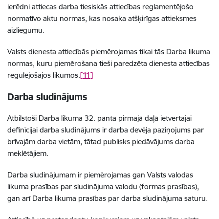
ierēdni attiecas darba tiesiskās attiecības reglamentējošo
normatīvo aktu normas, kas nosaka atšķirīgas attieksmes
aizliegumu.
Valsts dienesta attiecībās piemērojamas tikai tās Darba likuma
normas, kuru piemērošana tieši paredzēta dienesta attiecības
regulējošajos likumos.
[11]
Darba sludinājums
Atbilstoši Darba likuma 32. panta pirmajā daļā ietvertajai
definīcijai darba sludinājums ir darba devēja paziņojums par
brīvajām darba vietām, tātad publisks piedāvājums darba
meklētājiem.
Darba sludinājumam ir piemērojamas gan Valsts valodas
likuma prasības par sludinājuma valodu (formas prasības),
gan arī Darba likuma prasības par darba sludinājuma saturu.