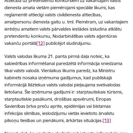
Attiecībā uz pretendentu konkursiem uz vakantajām valsts
dienesta amata vietām piemērojami speciālie likumi, kas
reglamentē attiecīgi valsts civildienesta attiecības,
amatpersonu dienesta gaitu u. tml. Piemēram, uz vakantajiem
ierēdņu amatiem valsts pārvaldes iestādes izsludina atklātu
pretendentu konkursu, Nodarbinātības valsts aģentūras
vakanču portālā
[12]
publicējot sludinājumu.
Valsts valodas likuma 21. panta pirmā daļa noteic, ka
sabiedrības informēšanai paredzētā informācija sniedzama
tikai valsts valodā. Vienlaikus likums paredz, ka Ministru
kabinets nosaka izņēmuma gadījumus, kad publiskajā
informācijā līdztekus valsts valodai pieļaujama svešvalodas
lietošana. Šie izņēmuma gadījumi ir: starptautiskais tūrisms,
starptautiskie pasākumi, drošības apsvērumi, Eiropas
Savienības brīva preču aprite, epidēmijas vai bīstamas
infekcijas slimības, ieslodzījumu vietās ievietoto ārvalstu
pilsoņu tiesības un pienākumi, ārkārtas situācijas.
[13]