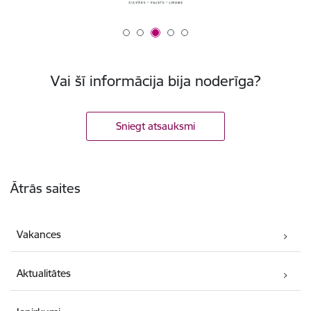
Vai šī informācija bija noderīga?
Sniegt atsauksmi
Kājene
Ātrās saites
Vakances
Aktualitātes