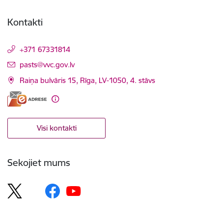
Kontakti
+371 67331814
E-pasts:
pasts@vvc.gov.lv
Raiņa bulvāris 15, Rīga, LV-1050, 4. stāvs
Visi kontakti
Sekojiet mums