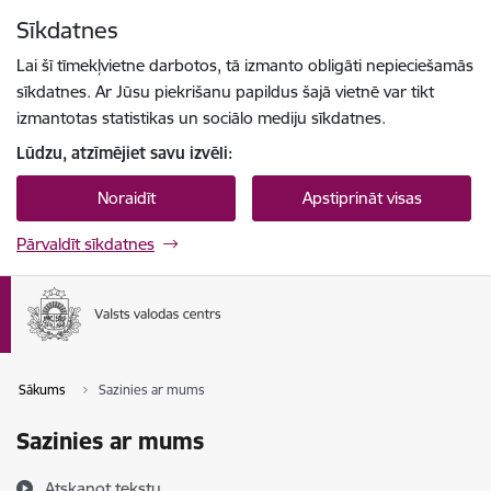
Pāriet uz lapas saturu
Sīkdatnes
Spied
lai meklētu
Enter
Lai šī tīmekļvietne darbotos, tā izmanto obligāti nepieciešamās
sīkdatnes. Ar Jūsu piekrišanu papildus šajā vietnē var tikt
izmantotas statistikas un sociālo mediju sīkdatnes.
Lūdzu, atzīmējiet savu izvēli:
Noraidīt
Apstiprināt visas
Pārvaldīt sīkdatnes
Sākums
Sazinies ar mums
Sazinies ar mums
Atskaņot tekstu