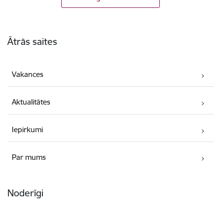
Kājene
Ātrās saites
Vakances
Aktualitātes
Iepirkumi
Par mums
Noderīgi