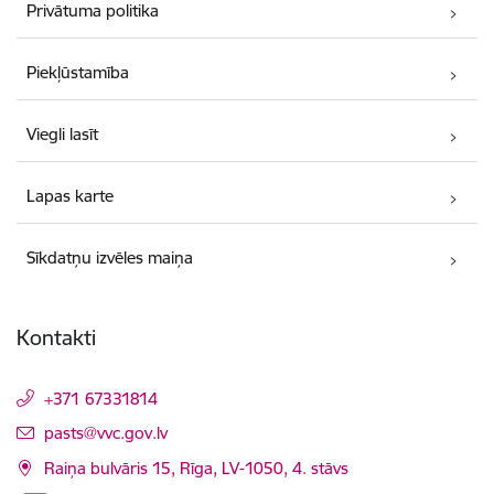
Privātuma politika
Piekļūstamība
Viegli lasīt
Lapas karte
Sīkdatņu izvēles maiņa
Kontakti
+371 67331814
E-pasts:
pasts@vvc.gov.lv
Raiņa bulvāris 15, Rīga, LV-1050, 4. stāvs