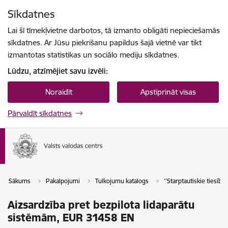
Pāriet uz lapas saturu
Sīkdatnes
Spied
lai meklētu
Enter
Lai šī tīmekļvietne darbotos, tā izmanto obligāti nepieciešamās
sīkdatnes. Ar Jūsu piekrišanu papildus šajā vietnē var tikt
izmantotas statistikas un sociālo mediju sīkdatnes.
Lūdzu, atzīmējiet savu izvēli:
Noraidīt
Apstiprināt visas
Pārvaldīt sīkdatnes
Sākums
Pakalpojumi
Tulkojumu katalogs
''Starptautiskie tiesību a
Aizsardzība pret bezpilota lidaparātu
sistēmām, EUR 31458 EN