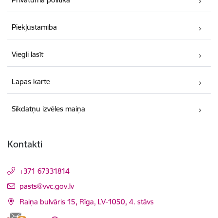
Piekļūstamība
Viegli lasīt
Lapas karte
Sīkdatņu izvēles maiņa
Kontakti
+371 67331814
E-pasts:
pasts@vvc.gov.lv
Raiņa bulvāris 15, Rīga, LV-1050, 4. stāvs