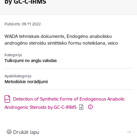
by GC-C-IRMS
Publicēts: 09.11.2022.
WADA tehniskais dokuments, Endogēno anabolisko
androgēno steroīdu sintētisko formu noteikšana, veico
Kategorija
Tulkojumi no angļu valodas
Apakškategorija
Metodiskie norādījumi
Lejupielādēt:
Detection of Synthetic forms of Endogenous Anabolic
Androgenic Steroids by GC-C-IRMS
Drukāt lapu