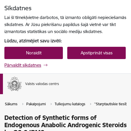
Pāriet uz lapas saturu
Sīkdatnes
Spied
lai meklētu
Enter
Lai šī tīmekļvietne darbotos, tā izmanto obligāti nepieciešamās
sīkdatnes. Ar Jūsu piekrišanu papildus šajā vietnē var tikt
izmantotas statistikas un sociālo mediju sīkdatnes.
Lūdzu, atzīmējiet savu izvēli:
Noraidīt
Apstiprināt visas
Pārvaldīt sīkdatnes
Sākums
Pakalpojumi
Tulkojumu katalogs
''Starptautiskie tiesību a
Detection of Synthetic forms of
Endogenous Anabolic Androgenic Steroids