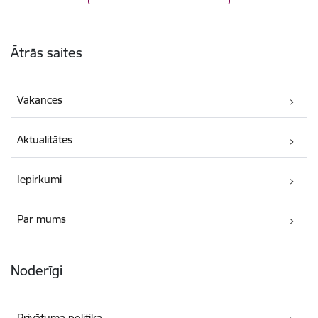
Kājene
Ātrās saites
Vakances
Aktualitātes
Iepirkumi
Par mums
Noderīgi
Privātuma politika