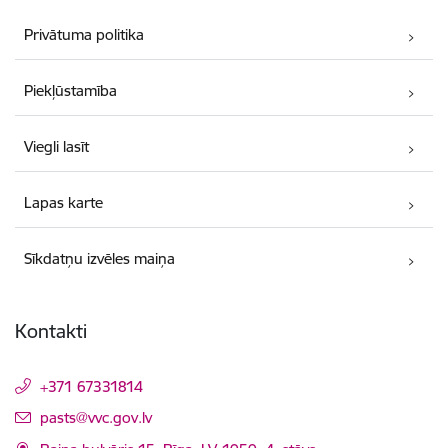
Privātuma politika
Piekļūstamība
Viegli lasīt
Lapas karte
Sīkdatņu izvēles maiņa
Kontakti
+371 67331814
E-pasts:
pasts@vvc.gov.lv