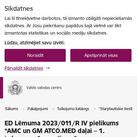
Pāriet uz lapas saturu
Sīkdatnes
Spied
lai meklētu
Enter
Lai šī tīmekļvietne darbotos, tā izmanto obligāti nepieciešamās
sīkdatnes. Ar Jūsu piekrišanu papildus šajā vietnē var tikt
izmantotas statistikas un sociālo mediju sīkdatnes.
Lūdzu, atzīmējiet savu izvēli:
Noraidīt
Apstiprināt visas
Pārvaldīt sīkdatnes
Sākums
Pakalpojumi
Tulkojumu katalogs
''Starptautiskie tiesību a
ED Lēmuma 2023/011/R IV pielikums
“AMC un GM ATCO.MED daļai – 1.