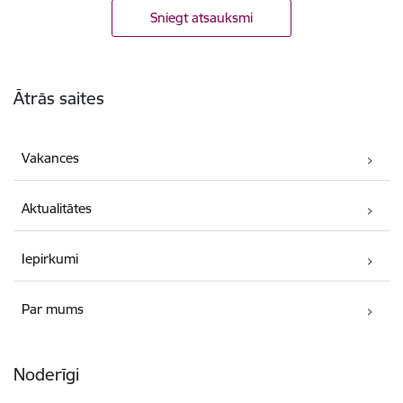
Sniegt atsauksmi
Kājene
Ātrās saites
Vakances
Aktualitātes
Iepirkumi
Par mums
Noderīgi