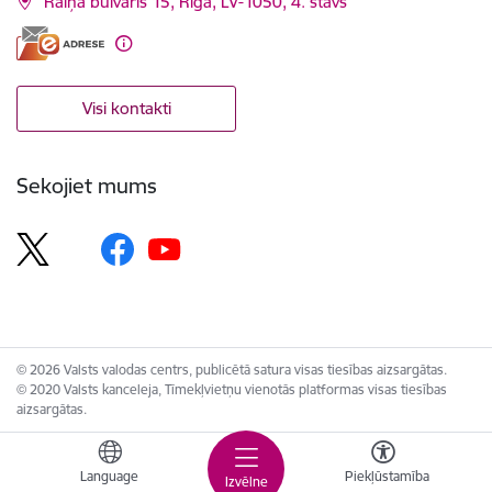
Raiņa bulvāris 15, Rīga, LV-1050, 4. stāvs
Visi kontakti
Sekojiet mums
© 2026 Valsts valodas centrs, publicētā satura visas tiesības aizsargātas.
© 2020 Valsts kanceleja, Tīmekļvietņu vienotās platformas visas tiesības
aizsargātas.
Language
Piekļūstamība
Izvēlne