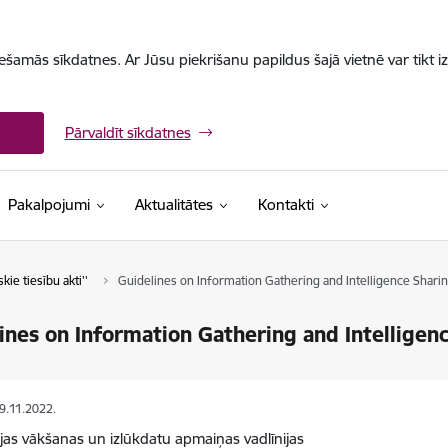
iešamās sīkdatnes. Ar Jūsu piekrišanu papildus šajā vietnē var tikt i
Pārvaldīt sīkdatnes
Pakalpojumi
Aktualitātes
Kontakti
skie tiesību akti''
Guidelines on Information Gathering and Intelligence Shari
ines on Information Gathering and Intelligen
09.11.2022.
jas vākšanas un izlūkdatu apmaiņas vadlīnijas