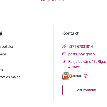
i
Kontakti
 politika
+371 67331814
E-pasts:
pasts@vvc.gov.lv
mība
Raiņa bulvāris 15, Rīga,
t
4. stāvs
te
izvēles maiņa
Visi kontakti