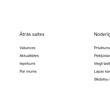
Kājene
Ātrās saites
Noderīg
Vakances
Privātuma
Aktualitātes
Piekļūsta
Iepirkumi
Viegli lasī
Par mums
Lapas kar
Sīkdatņu 