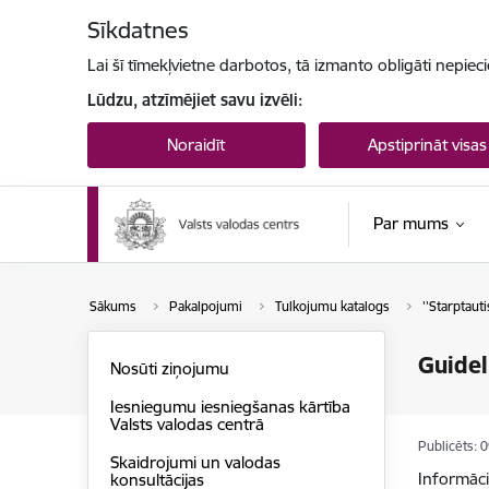
Pāriet uz lapas saturu
Sīkdatnes
Lai šī tīmekļvietne darbotos, tā izmanto obligāti nepiec
Lūdzu, atzīmējiet savu izvēli:
Noraidīt
Apstiprināt visas
Par mums
Sākums
Pakalpojumi
Tulkojumu katalogs
''Starptauti
Guidel
Nosūti ziņojumu
Iesniegumu iesniegšanas kārtība
Valsts valodas centrā
Publicēts: 
Skaidrojumi un valodas
Informāci
konsultācijas