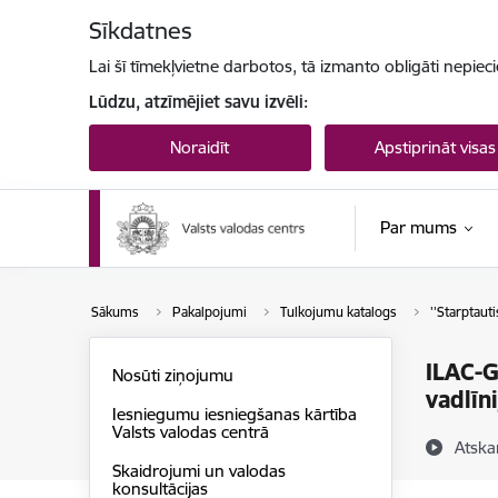
Pāriet uz lapas saturu
Sīkdatnes
Lai šī tīmekļvietne darbotos, tā izmanto obligāti nepiec
Lūdzu, atzīmējiet savu izvēli:
Noraidīt
Apstiprināt visas
Par mums
Sākums
Pakalpojumi
Tulkojumu katalogs
''Starptauti
ILAC-G
Nosūti ziņojumu
vadlīni
Iesniegumu iesniegšanas kārtība
Valsts valodas centrā
Atska
Skaidrojumi un valodas
konsultācijas