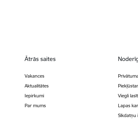
Kājene
Ātrās saites
Noderīg
Vakances
Privātuma
Aktualitātes
Piekļūsta
Iepirkumi
Viegli lasī
Par mums
Lapas kar
Sīkdatņu 