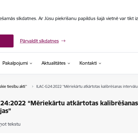
iešamās sīkdatnes. Ar Jūsu piekrišanu papildus šajā vietnē var tikt i
Pārvaldīt sīkdatnes
Pakalpojumi
Aktualitātes
Kontakti
skie tiesību akti''
ILAC-G24:2022 “Mēriekārtu atkārtotas kalibrēšanas intervālu 
24:2022 “Mēriekārtu atkārtotas kalibrēšanas
jas”
ņot tekstu