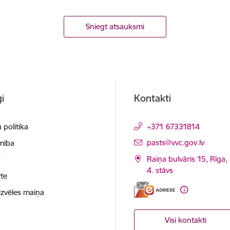
Sniegt atsauksmi
i
Kontakti
 politika
+371 67331814
E-pasts:
pasts@vvc.gov.lv
mība
Raiņa bulvāris 15, Rīga,
t
4. stāvs
te
izvēles maiņa
Visi kontakti