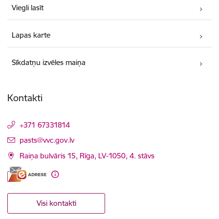
Viegli lasīt
Lapas karte
Sīkdatņu izvēles maiņa
Kontakti
+371 67331814
E-pasts:
pasts@vvc.gov.lv
Raiņa bulvāris 15, Rīga, LV-1050, 4. stāvs
Visi kontakti