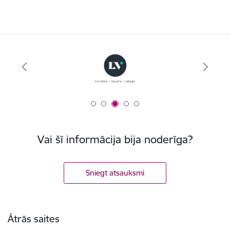
Vai šī informācija bija noderīga?
Sniegt atsauksmi
Kājene
Ātrās saites