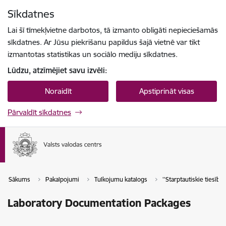
Pāriet uz lapas saturu
Sīkdatnes
Spied
lai meklētu
Enter
Lai šī tīmekļvietne darbotos, tā izmanto obligāti nepieciešamās
sīkdatnes. Ar Jūsu piekrišanu papildus šajā vietnē var tikt
izmantotas statistikas un sociālo mediju sīkdatnes.
Lūdzu, atzīmējiet savu izvēli:
Noraidīt
Apstiprināt visas
Pārvaldīt sīkdatnes
Sākums
Pakalpojumi
Tulkojumu katalogs
''Starptautiskie tiesību a
Laboratory Documentation Packages