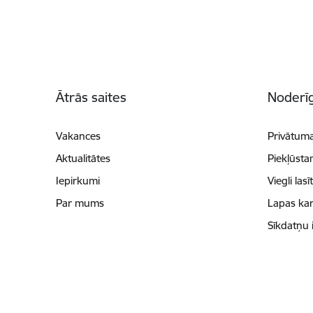
Kājene
Ātrās saites
Noderīg
Vakances
Privātuma
Aktualitātes
Piekļūsta
Iepirkumi
Viegli lasī
Par mums
Lapas kar
Sīkdatņu 