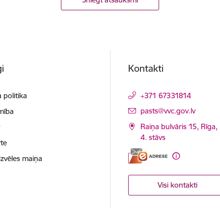
i
Kontakti
 politika
+371 67331814
E-pasts:
pasts@vvc.gov.lv
mība
Raiņa bulvāris 15, Rīga,
t
4. stāvs
te
izvēles maiņa
Visi kontakti