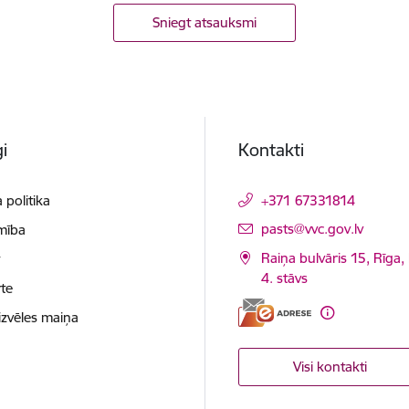
Sniegt atsauksmi
i
Kontakti
 politika
+371 67331814
E-pasts:
pasts@vvc.gov.lv
mība
Raiņa bulvāris 15, Rīga,
t
4. stāvs
te
izvēles maiņa
Visi kontakti