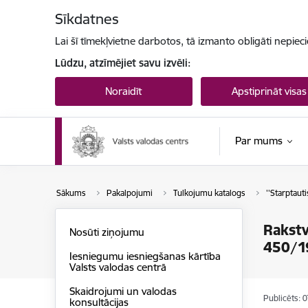
Pāriet uz lapas saturu
Sīkdatnes
Lai šī tīmekļvietne darbotos, tā izmanto obligāti nepiec
Lūdzu, atzīmējiet savu izvēli:
Noraidīt
Apstiprināt visas
Par mums
Sākums
Pakalpojumi
Tulkojumu katalogs
''Starptauti
Rakstv
Nosūti ziņojumu
450/1
Iesniegumu iesniegšanas kārtība
Valsts valodas centrā
Skaidrojumi un valodas
Publicēts: 
konsultācijas