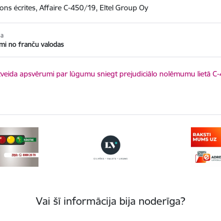
ons écrites, Affaire C-450/19, Eltel Group Oy
ja
mi no franču valodas
ēt:
veida apsvērumi par lūgumu sniegt prejudiciālo nolēmumu lietā C
Vai šī informācija bija noderīga?