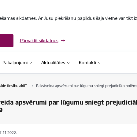
iešamās sīkdatnes. Ar Jūsu piekrišanu papildus šajā vietnē var tikt i
Pārvaldīt sīkdatnes
Pakalpojumi
Aktualitātes
Kontakti
skie tiesību akti''
Rakstveida apsvērumi par lūgumu sniegt prejudiciālo nolēm
eida apsvērumi par lūgumu sniegt prejudiciā
9
07.11.2022.