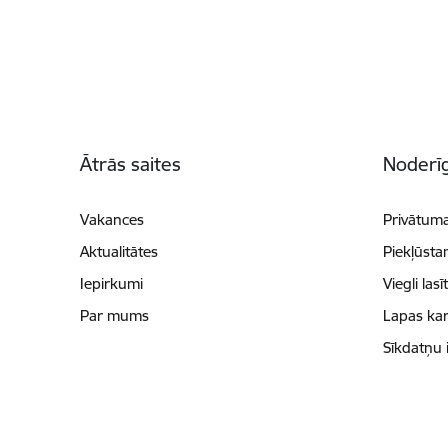
Kājene
Ātrās saites
Noderīg
Vakances
Privātuma
Aktualitātes
Piekļūsta
Iepirkumi
Viegli lasī
Par mums
Lapas kar
Sīkdatņu 