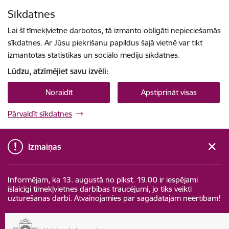
Pāriet uz lapas saturu
Sīkdatnes
Spied
lai meklētu
Enter
Lai šī tīmekļvietne darbotos, tā izmanto obligāti nepieciešamās
sīkdatnes. Ar Jūsu piekrišanu papildus šajā vietnē var tikt
izmantotas statistikas un sociālo mediju sīkdatnes.
Lūdzu, atzīmējiet savu izvēli:
Noraidīt
Apstiprināt visas
Pārvaldīt sīkdatnes
Izmaiņas
Informējam, ka 13. augustā no plkst. 19.00 ir iespējami
īslaicīgi tīmekļvietnes darbības traucējumi, jo tiks veikti
uzturēšanas darbi. Atvainojamies par sagādātajām neērtībām!