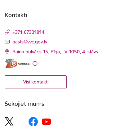
Kontakti
+371 67331814
E-pasts:
pasts@vvc.gov.lv
Raiņa bulvāris 15, Rīga, LV-1050, 4. stāvs
Visi kontakti
Sekojiet mums