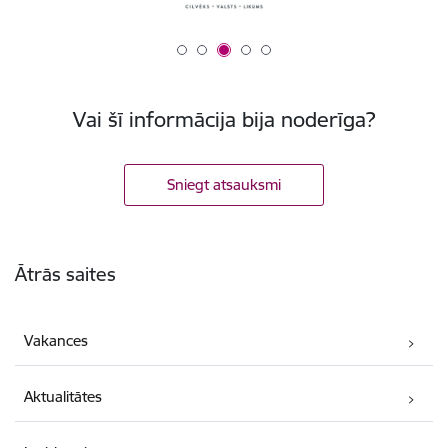
Vai šī informācija bija noderīga?
Sniegt atsauksmi
Kājene
Ātrās saites
Vakances
Aktualitātes