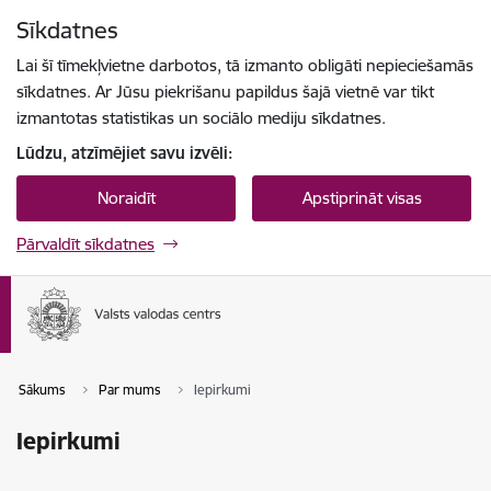
Pāriet uz lapas saturu
Sīkdatnes
Spied
lai meklētu
Enter
Lai šī tīmekļvietne darbotos, tā izmanto obligāti nepieciešamās
sīkdatnes. Ar Jūsu piekrišanu papildus šajā vietnē var tikt
izmantotas statistikas un sociālo mediju sīkdatnes.
Lūdzu, atzīmējiet savu izvēli:
Noraidīt
Apstiprināt visas
Pārvaldīt sīkdatnes
Sākums
Par mums
Iepirkumi
Iepirkumi