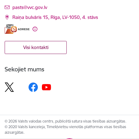
E-pasts:
pasts@vvc.gov.lv
Raiņa bulvāris 15, Rīga, LV-1050, 4. stāvs
Visi kontakti
Sekojiet mums
© 2026 Valsts valodas centrs, publicētā satura visas tiesības aizsargātas.
© 2020 Valsts kanceleja, Tīmekļvietņu vienotās platformas visas tiesības
aizsargātas.