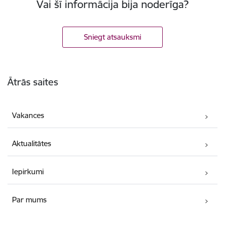
Vai šī informācija bija noderīga?
Sniegt atsauksmi
Kājene
Ātrās saites
Vakances
Aktualitātes
Iepirkumi
Par mums