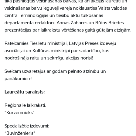
tika pasniegtas veicināšanas balvas, kā arī akcijas laureāti un
veicināšanas balvu ieguvēji varēja noklausīties Valsts valodas
centra Terminoloģijas un tiesību aktu tulkošanas
departamenta redaktoru Annas Zahares un Rūtas Briedes
prezentācijas par laikrakstu vērtēšanas gaitā gūtajām atziņām.
Pateicamies Tieslietu ministrijai, Latvijas Preses izdevēju
asociācijai un Kultūras ministrijai par sadarbību, kas
nodrošināja raitu un sekmīgu akcijas norisi!
Sveicam uzvarētājus ar godam pelnīto atzinību un
panākumiem!
Laureātu saraksts:
Reģionālie laikraksti:
“Kurzemnieks”
Specializētie izdevumi:
“Būvinženieris”