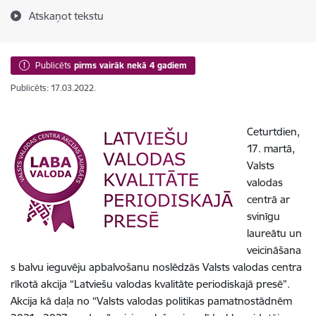
Atskaņot tekstu
Publicēts
pirms vairāk nekā 4 gadiem
Publicēts: 17.03.2022.
Ceturtdien,
17. martā,
Valsts
valodas
centrā ar
svinīgu
laureātu un
veicināšana
s balvu ieguvēju apbalvošanu noslēdzās Valsts valodas centra
rīkotā akcija “Latviešu valodas kvalitāte periodiskajā presē”.
Akcija kā daļa no “Valsts valodas politikas pamatnostādnēm