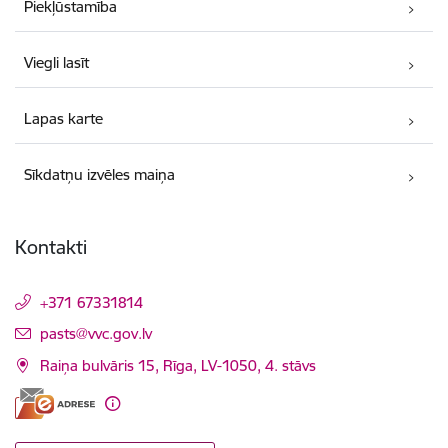
Piekļūstamība
Viegli lasīt
Lapas karte
Sīkdatņu izvēles maiņa
Kontakti
+371 67331814
E-pasts:
pasts@vvc.gov.lv
Raiņa bulvāris 15, Rīga, LV-1050, 4. stāvs