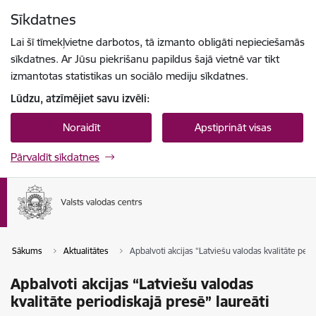
Pāriet uz lapas saturu
Sīkdatnes
Spied
lai meklētu
Enter
Lai šī tīmekļvietne darbotos, tā izmanto obligāti nepieciešamās
sīkdatnes. Ar Jūsu piekrišanu papildus šajā vietnē var tikt
izmantotas statistikas un sociālo mediju sīkdatnes.
Lūdzu, atzīmējiet savu izvēli:
Noraidīt
Apstiprināt visas
Pārvaldīt sīkdatnes
Sākums
Aktualitātes
Apbalvoti akcijas “Latviešu valodas kvalitāte peri
Apbalvoti akcijas “Latviešu valodas
kvalitāte periodiskajā presē” laureāti