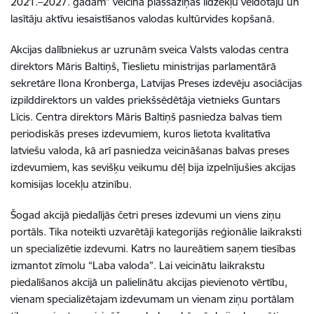
2021.–2027. gadam” veicina plašsaziņas līdzekļu veidotāju un
lasītāju aktīvu iesaistīšanos valodas kultūrvides kopšanā.
Akcijas dalībniekus ar uzrunām sveica Valsts valodas centra
direktors Māris Baltiņš, Tieslietu ministrijas parlamentārā
sekretāre Ilona Kronberga, Latvijas Preses izdevēju asociācijas
izpilddirektors un valdes priekšsēdētāja vietnieks Guntars
Līcis. Centra direktors Māris Baltiņš pasniedza balvas tiem
periodiskās preses izdevumiem, kuros lietota kvalitatīva
latviešu valoda, kā arī pasniedza veicināšanas balvas preses
izdevumiem, kas sevišķu veikumu dēļ bija izpelnījušies akcijas
komisijas locekļu atzinību.
Šogad akcijā piedalījās četri preses izdevumi un viens ziņu
portāls. Tika noteikti uzvarētāji kategorijās reģionālie laikraksti
un specializētie izdevumi. Katrs no laureātiem saņem tiesības
izmantot zīmolu “Laba valoda”. Lai veicinātu laikrakstu
piedalīšanos akcijā un palielinātu akcijas pievienoto vērtību,
vienam specializētajam izdevumam un vienam ziņu portālam